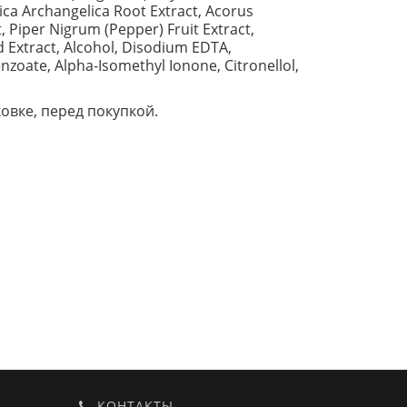
ca Archangelica Root Extract, Acorus
, Piper Nigrum (Pepper) Fruit Extract,
 Extract, Alcohol, Disodium EDTA,
zoate, Alpha-Isomethyl Ionone, Citronellol,
вке, перед покупкой.
КОНТАКТЫ