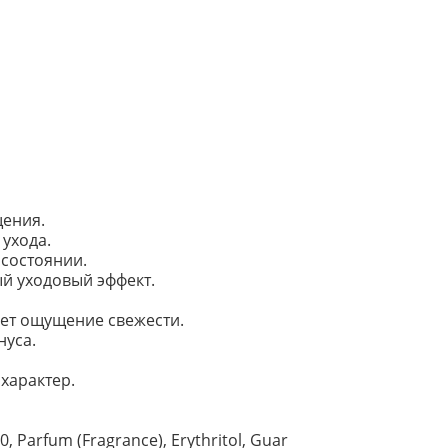
щения.
ухода.
состоянии.
й уходовый эффект.
ет ощущение свежести.
нуса.
характер.
, Parfum (Fragrance), Erythritol, Guar