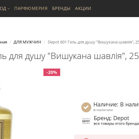
ХОД
ПАРФЮМЕРИЯ
БРЕНДЫ
АКЦИИ
вная
ДЛЯ МУЖЧИН
Depot 601 Гель для душу "Вишукана шавлія", 2
ль для душу "Вишукана шавлія", 25
-20%
Наличие: В нал
в наличии
Бренд: Depot
все товары этого бренда