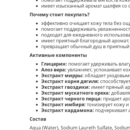
помогает поддерживать мягкость кожи
имеет изысканный аромат шалфея со 
Почему стоит покупать?
эффективно очищает кожу тела без о
помогает поддерживать увлажненность
подходит для ежедневного использов
имеет приятный благородный аромат;
превращает обычный душ в приятный 
Активные компоненты
Глицерин:
помогает удерживать влаг
Алоэ вера:
увлажняет, успокаивает ко
Экстракт мирры:
обладает уходовыми
Экстракт корня дягиля:
способствует
Экстракт гвоздики:
имеет пряный ар
Экстракт мускатного ореха:
добавля
Экстракт черного перца:
придает аро
Экстракт имбиря:
тонизирует кожу и
Экстракт кардамона:
подчеркивает 
Состав
Aqua (Water), Sodium Laureth Sulfate, Sodium 