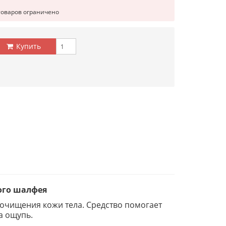
товаров ограничено
Купить
ного шалфея
 очищения кожи тела. Средство помогает
а ощупь.