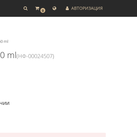
АВТОРИЗАЦИЯ
0
50 ml
0 ml
(НФ-00024507)
ичии