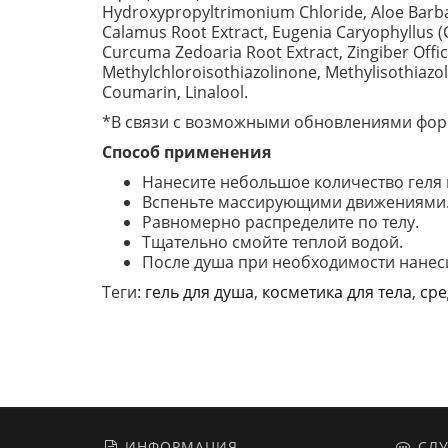
Hydroxypropyltrimonium Chloride, Aloe Barbad
Calamus Root Extract, Eugenia Caryophyllus (Cl
Curcuma Zedoaria Root Extract, Zingiber Offi
Methylchloroisothiazolinone, Methylisothiazo
Coumarin, Linalool.
*В связи с возможными обновлениями форм
Способ применения
Нанесите небольшое количество геля н
Вспеньте массирующими движениями
Равномерно распределите по телу.
Тщательно смойте теплой водой.
После душа при необходимости нанеси
Теги:
гель для душа
,
косметика для тела
,
сре
ИНФОРМАЦИЯ
СЛУ