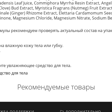
ensis Leaf Juice, Commiphora Myrrha Resin Extract, Angeli
ove) Bud Extract, Myristica Fragrans (Nutmeg) Fruit Extract
cinale (Ginger) Rhizome Extract, Elettaria Cardamomum Seed
linone, Magnesium Chloride, Magnesium Nitrate, Sodium Ben
улы рекомендуем проверять актуальный состав на упако
а влажную кожу тела или губку.
.
те увлажняющее средство для тела.
дство для тела
Рекомендуемые товары
ЖБА ПОДДЕРЖКИ
ДОПОЛНИТЕЛЬНО