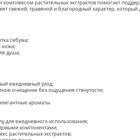
и комплексом растительных экстрактов помогает поддер
ет свежий, травяной и благородный характер, который
;
ытка себума;
 кожи;
ле душа;
ный ежедневный уход;
тное очищение без ощущения стянутости;
 элегантные ароматы.
у для ежедневного использования;
одовыми компонентами;
екс растительных экстрактов;