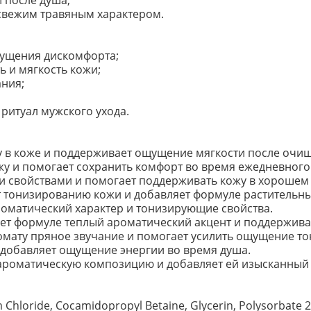
 после душа;
свежим травяным характером.
щущения дискомфорта;
 и мягкость кожи;
ания;
ритуал мужского ухода.
у в коже и поддерживает ощущение мягкости после очи
жу и помогает сохранить комфорт во время ежедневного 
 свойствами и помогает поддерживать кожу в хорошем 
 тонизированию кожи и добавляет формуле растительны
оматический характер и тонизирующие свойства.
ет формуле теплый ароматический акцент и поддержива
мату пряное звучание и помогает усилить ощущение то
 добавляет ощущение энергии во время душа.
ароматическую композицию и добавляет ей изысканный 
Chloride, Cocamidopropyl Betaine, Glycerin, Polysorbate 20