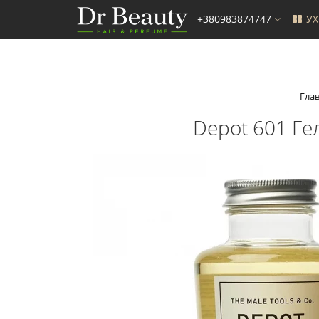
+380983874747
У
Гла
Depot 601 Ге