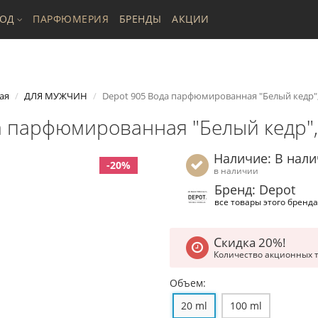
ХОД
ПАРФЮМЕРИЯ
БРЕНДЫ
АКЦИИ
ая
ДЛЯ МУЖЧИН
Depot 905 Вода парфюмированная "Белый кедр",
а парфюмированная "Белый кедр",
Наличие: В нал
-20%
в наличии
Бренд: Depot
все товары этого бренда
Скидка 20%!
Количество акционных 
Объем:
20 ml
100 ml