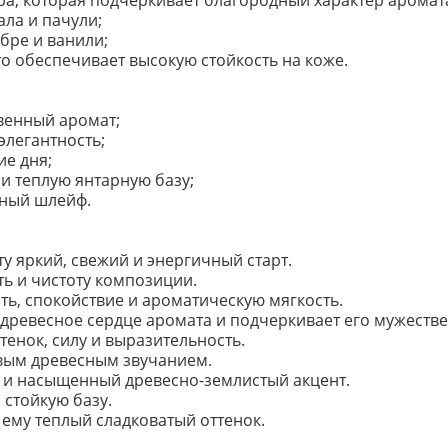
ра, которая подчеркивает благородный характер аромат
ла и пачули;
бре и ванили;
о обеспечивает высокую стойкость на коже.
венный аромат;
элегантность;
ие дня;
 и теплую янтарную базу;
сный шлейф.
у яркий, свежий и энергичный старт.
ь и чистоту композиции.
ть, спокойствие и ароматическую мягкость.
ревесное сердце аромата и подчеркивает его мужестве
тенок, силу и выразительность.
вым древесным звучанием.
ь и насыщенный древесно-землистый акцент.
 стойкую базу.
 ему теплый сладковатый оттенок.