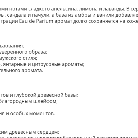
ми нотами сладкого апельсина, лимона и лаванды. В се
, сандала и пачули, а база из амбры и ванили добавляет
трации Eau de Parfum аромат долго сохраняется на кож
ьзования;
 уверенного образа;
ужского стиля;
, янтарные и цитрусовые ароматы;
тельного аромата.
тов и глубокой древесной базы;
и благородным шлейфом;
ия и особых моментов.
оким древесным сердцем;