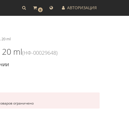
АВТОРИЗАЦИЯ
0
 20 ml
 20 ml
(НФ-00029648)
ичии
товаров ограничено