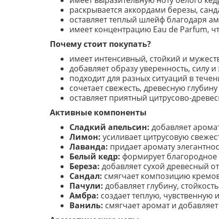
имеет выразительную ноту белого кед
раскрывается аккордами березы, санда
оставляет теплый шлейф благодаря ам
имеет концентрацию Eau de Parfum, чт
Почему стоит покупать?
имеет интенсивный, стойкий и мужест
добавляет образу уверенность, силу и 
подходит для разных ситуаций в течен
сочетает свежесть, древесную глубину
оставляет приятный цитрусово-древе
Активные компоненты
Сладкий апельсин:
добавляет аромат
Лимон:
усиливает цитрусовую свежест
Лаванда:
придает аромату элегантнос
Белый кедр:
формирует благородное д
Береза:
добавляет сухой древесный от
Сандал:
смягчает композицию кремо
Пачули:
добавляет глубину, стойкост
Амбра:
создает теплую, чувственную и
Ваниль:
смягчает аромат и добавляет