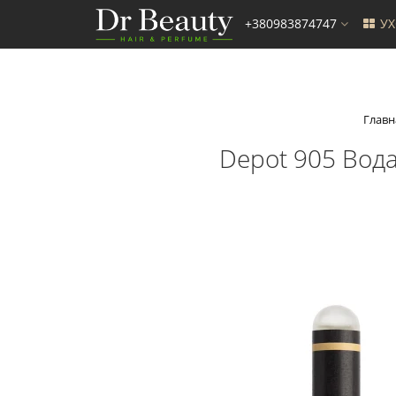
+380983874747
У
Главн
Depot 905 Вод