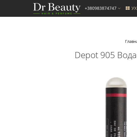
+380983874747
У
Главн
Depot 905 Вод