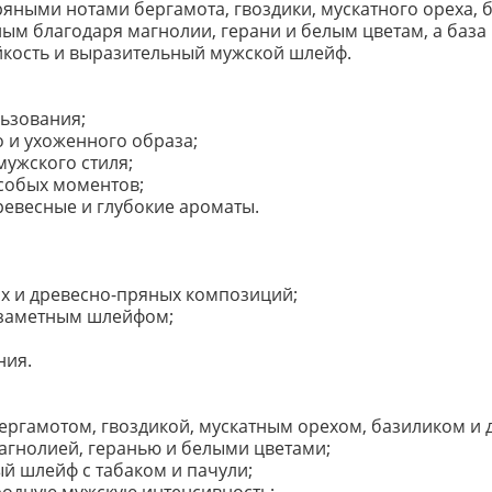
яными нотами бергамота, гвоздики, мускатного ореха, б
м благодаря магнолии, герани и белым цветам, а база и
йкость и выразительный мужской шлейф.
ьзования;
о и ухоженного образа;
ужского стиля;
особых моментов;
ревесные и глубокие ароматы.
х и древесно-пряных композиций;
и заметным шлейфом;
ния.
ергамотом, гвоздикой, мускатным орехом, базиликом и 
агнолией, геранью и белыми цветами;
ый шлейф с табаком и пачули;