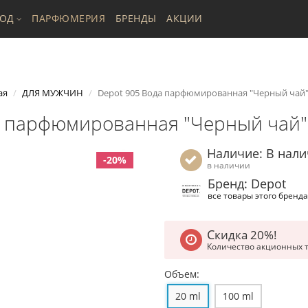
ХОД
ПАРФЮМЕРИЯ
БРЕНДЫ
АКЦИИ
ая
ДЛЯ МУЖЧИН
Depot 905 Вода парфюмированная "Черный чай",
а парфюмированная "Черный чай",
Наличие: В нал
-20%
в наличии
Бренд: Depot
все товары этого бренда
Скидка 20%!
Количество акционных 
Объем:
20 ml
100 ml