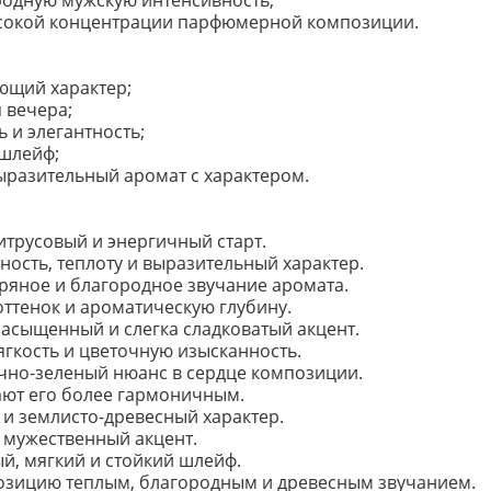
ородную мужскую интенсивность;
ысокой концентрации парфюмерной композиции.
ющий характер;
я вечера;
 и элегантность;
шлейф;
ыразительный аромат с характером.
итрусовый и энергичный старт.
ость, теплоту и выразительный характер.
пряное и благородное звучание аромата.
ттенок и ароматическую глубину.
асыщенный и слегка сладковатый акцент.
ягкость и цветочную изысканность.
чно-зеленый нюанс в сердце композиции.
ают его более гармоничным.
 и землисто-древесный характер.
 мужественный акцент.
й, мягкий и стойкий шлейф.
зицию теплым, благородным и древесным звучанием.