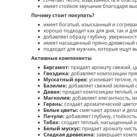
сочетает тепло, изысканность и благ
имеет стойкое звучание благодаря в
Почему стоит покупать?
имеет богатый, изысканный и согрева
хорошо подходит как для дня, так и дл
добавляет образу глубину, уверенность
имеет насыщенный пряно-древесный 
подходит для мужчин, которые ищут в
Активные компоненты
Бергамот:
придает аромату свежий, ц
Гвоздика:
добавляет композиции прян
Мускатный орех:
усиливает теплое, 
Базилик:
добавляет свежий зеленый о
Даван:
придает композиции теплый, н
Магнолия:
добавляет элегантность, м
Герань:
создает ароматический цвето
Белые цветы:
смягчают аромат и дел
Пачули:
добавляет глубину, стойкость
Табак:
создает теплый, насыщенный и
Белый мускус:
придает аромату чисты
Сладкая древесина:
завершает компо