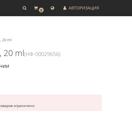
АВТОРИЗАЦИЯ
0
 20 ml
 20 ml
(НФ-00029656)
ичии
товаров ограничено