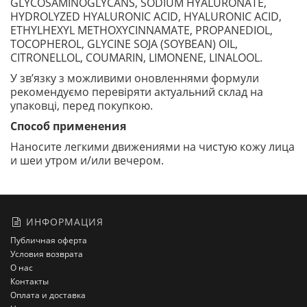
GLYCOSAMINOGLYCANS, SODIUM HYALURONATE,
HYDROLYZED HYALURONIC ACID, HYALURONIC ACID,
ETHYLHEXYL METHOXYCINNAMATE, PROPANEDIOL,
TOCOPHEROL, GLYCINE SOJA (SOYBEAN) OIL,
CITRONELLOL, COUMARIN, LIMONENE, LINALOOL.
У зв’язку з можливими оновленнями формули
рекомендуємо перевіряти актуальний склад на
упаковці, перед покупкою.
Способ применения
Наносите легкими движениями на чистую кожу лица
и шеи утром и/или вечером.
ИНФОРМАЦИЯ
Публичная оферта
Условия возврата
О нас
Контакты
Оплата и доставка