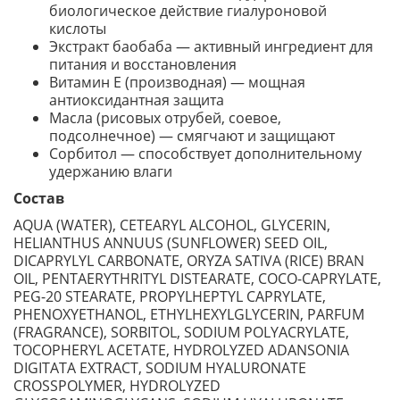
биологическое действие гиалуроновой
кислоты
Экстракт баобаба — активный ингредиент для
питания и восстановления
Витамин Е (производная) — мощная
антиоксидантная защита
Масла (рисовых отрубей, соевое,
подсолнечное) — смягчают и защищают
Сорбитол — способствует дополнительному
удержанию влаги
Состав
AQUA (WATER), CETEARYL ALCOHOL, GLYCERIN,
HELIANTHUS ANNUUS (SUNFLOWER) SEED OIL,
DICAPRYLYL CARBONATE, ORYZA SATIVA (RICE) BRAN
OIL, PENTAERYTHRITYL DISTEARATE, COCO-CAPRYLATE,
PEG-20 STEARATE, PROPYLHEPTYL CAPRYLATE,
PHENOXYETHANOL, ETHYLHEXYLGLYCERIN, PARFUM
(FRAGRANCE), SORBITOL, SODIUM POLYACRYLATE,
TOCOPHERYL ACETATE, HYDROLYZED ADANSONIA
DIGITATA EXTRACT, SODIUM HYALURONATE
CROSSPOLYMER, HYDROLYZED