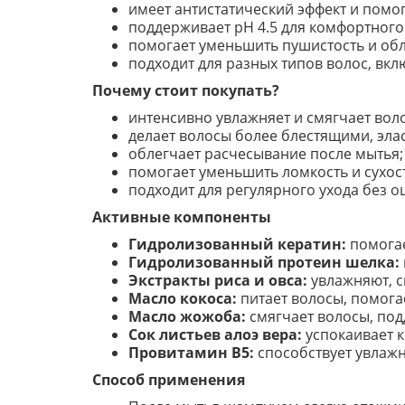
имеет антистатический эффект и помо
поддерживает pH 4.5 для комфортного
помогает уменьшить пушистость и обл
подходит для разных типов волос, вкл
Почему стоит покупать?
интенсивно увлажняет и смягчает вол
делает волосы более блестящими, эл
облегчает расчесывание после мытья;
помогает уменьшить ломкость и сухост
подходит для регулярного ухода без 
Активные компоненты
Гидролизованный кератин:
помогае
Гидролизованный протеин шелка:
Экстракты риса и овса:
увлажняют, с
Масло кокоса:
питает волосы, помогае
Масло жожоба:
смягчает волосы, под
Сок листьев алоэ вера:
успокаивает к
Провитамин B5:
способствует увлаж
Способ применения