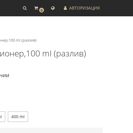
АВТОРИЗАЦИЯ
0
нер,100 mI (разлив)
ионер,100 mI (разлив)
ичии
I
400 mI