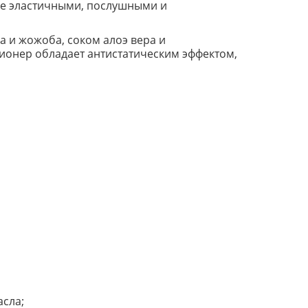
лее эластичными, послушными и
а и жожоба, соком алоэ вера и
ионер обладает антистатическим эффектом,
асла;