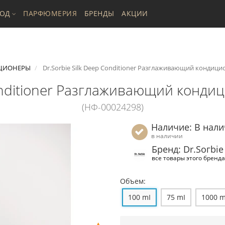
ХОД
ПАРФЮМЕРИЯ
БРЕНДЫ
АКЦИИ
ЦИОНЕРЫ
Dr.Sorbie Silk Deep Conditioner Разглаживающий кондицио
Conditioner Разглаживающий кондиц
(НФ-00024298)
Наличие: В нал
в наличии
Бренд: Dr.Ѕогbiе
все товары этого бренда
Объем:
100 mI
75 mI
1000 m