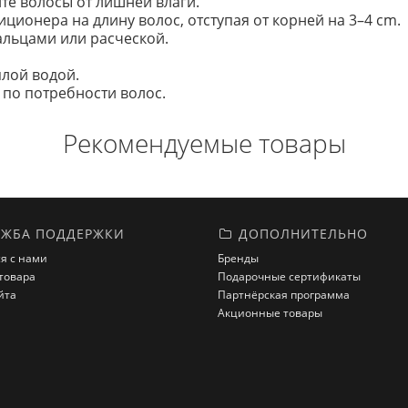
те волосы от лишней влаги.
ионера на длину волос, отступая от корней на 3–4 cm.
альцами или расческой.
лой водой.
 по потребности волос.
Рекомендуемые товары
ЖБА ПОДДЕРЖКИ
ДОПОЛНИТЕЛЬНО
я с нами
Бренды
товара
Подарочные сертификаты
йта
Партнёрская программа
Акционные товары