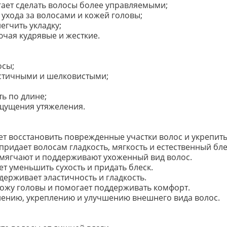
гает сделать волосы более управляемыми;
 ухода за волосами и кожей головы;
егчить укладку;
ючая кудрявые и жесткие.
осы;
астичными и шелковистыми;
ь по длине;
ощущения утяжеления.
т восстановить поврежденные участки волос и укрепить 
придает волосам гладкость, мягкость и естественный бле
мягчают и поддерживают ухоженный вид волос.
т уменьшить сухость и придать блеск.
держивает эластичность и гладкость.
ожу головы и помогает поддерживать комфорт.
нению, укреплению и улучшению внешнего вида волос.