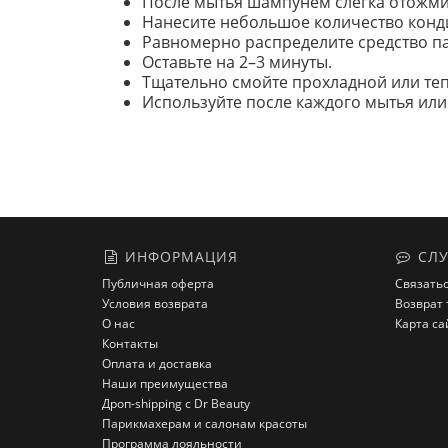
После мытья шампунем слегка отожми
Нанесите небольшое количество кондиц
Равномерно распределите средство п
Оставьте на 2–3 минуты.
Тщательно смойте прохладной или теп
Используйте после каждого мытья или
ИНФОРМАЦИЯ
СЛУ
Публичная оферта
Связатьс
Условия возврата
Возврат 
О нас
Карта са
Контакты
Оплата и доставка
Наши преимущества
Дроп-shipping с Dr Beauty
Парикмахерам и салонам красоты
Программа лояльности