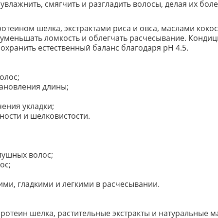
 увлажнить, смягчить и разгладить волосы, делая их бо
теином шелка, экстрактами риса и овса, маслами кокос
 уменьшать ломкость и облегчать расчесывание. Кондиц
охранить естественный баланс благодаря pH 4.5.
олос;
тановления длины;
чения укладки;
ности и шелковистости.
слушных волос;
ос;
кими, гладкими и легкими в расчесывании.
ротеин шелка, растительные экстракты и натуральные м