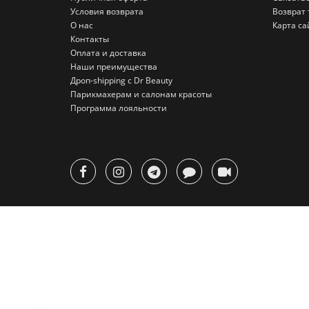
Условия возврата
Возврат 
О нас
Карта са
Контакты
Оплата и доставка
Наши преимущества
Дроп-shipping с Dr Beauty
Парикмахерам и салонам красоты
Программа лояльности