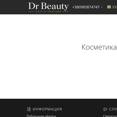
+380983874747
У
Косметика 
ИНФОРМАЦИЯ
СЛУ
Публичная оферта
Связатьс