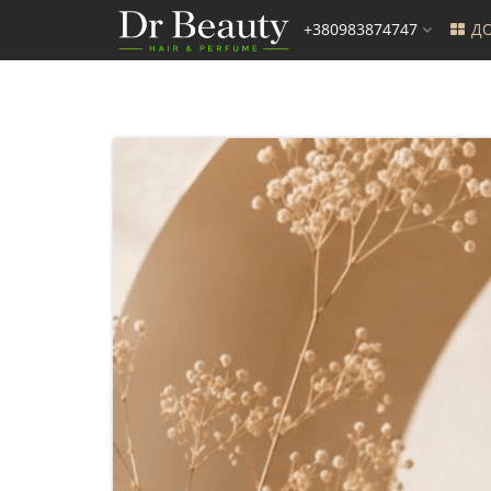
+380983874747
ДО