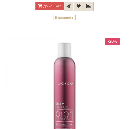
До кошика
В наявності
-20%