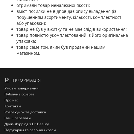
отримали товар неналежної якості;
вміст посилки не відповідає опису вкладення (із
порушенням асортименту, кількості, комплектності
або упаковки);
товар не був у вжитку та не має слідів використання;
товар повністю укомплектований, є його оригінальна
упаковка;
товар саме той, який був проданий нашим
магазином.
ІНФОРМАЦІЯ
Умови повернення
Публічна оферта
Про нас
Контакти
Розрахунок та доставка
Наші переваги
Дроп-shipping з Dr Beauty
Перукарям та салонам краси