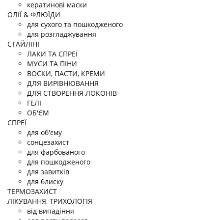
кератинові маски
ОЛІЇ & ФЛЮЇДИ
для сухого та пошкодженого
для розгладжування
СТАЙЛІНГ
ЛАКИ ТА СПРЕЇ
МУСИ ТА ПIНИ
ВОСКИ, ПАСТИ, КРЕМИ
ДЛЯ ВИРIВНЮВАННЯ
ДЛЯ СТВОРЕННЯ ЛОКОНIВ
ГЕЛI
ОБ'ЄМ
СПРЕЇ
для об'єму
сонцезахист
для фарбованого
для пошкодженого
для завитків
для блиску
ТЕРМОЗАХИСТ
ЛІКУВАННЯ, ТРИХОЛОГІЯ
від випадіння