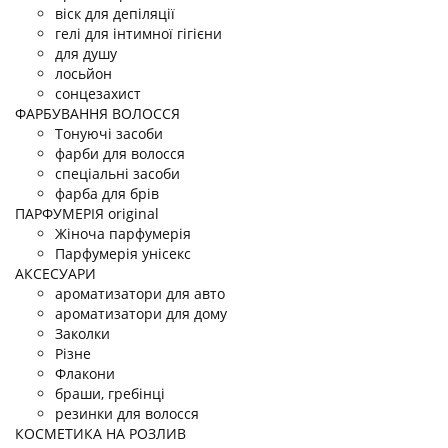
віск для депіляції
гелі для інтимної гігієни
для душу
лосьйон
сонцезахист
ФАРБУВАННЯ ВОЛОССЯ
Тонуючі засоби
фарби для волосся
спеціальні засоби
фарба для брів
ПАРФУМЕРІЯ original
Жіноча парфумерія
Парфумерія унісекс
АКСЕСУАРИ
ароматизатори для авто
ароматизатори для дому
Заколки
Різне
Флакони
браши, гребінці
резинки для волосся
КОСМЕТИКА НА РОЗЛИВ