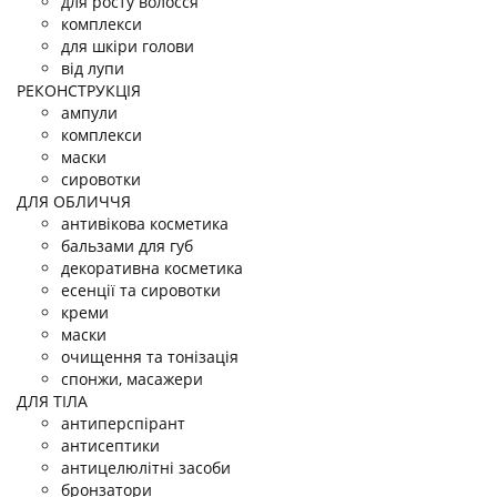
для росту волосся
комплекси
для шкіри голови
від лупи
РЕКОНСТРУКЦІЯ
ампули
комплекси
маски
сировотки
ДЛЯ ОБЛИЧЧЯ
антивікова косметика
бальзами для губ
декоративна косметика
есенції та сировотки
креми
маски
очищення та тонізація
спонжи, масажери
ДЛЯ ТІЛА
антиперспірант
антисептики
антицелюлітні засоби
бронзатори