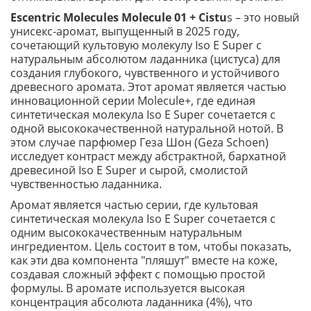
Escentric Molecules Molecule 01 + Cistu
s – это новый
унисекс-аромат, выпущенный в 2025 году,
сочетающий культовую молекулу Iso E Super с
натуральным абсолютом ладанника (цистуса) для
создания глубокого, чувственного и устойчивого
древесного аромата. Этот аромат является частью
инновационной серии Molecule+, где единая
синтетическая молекула Iso E Super сочетается с
одной высококачественной натуральной нотой. В
этом случае парфюмер Геза Шон (Geza Schoen)
исследует контраст между абстрактной, бархатной
древесиной Iso E Super и сырой, смолистой
чувственностью ладанника.
Аромат является частью серии, где культовая
синтетическая молекула Iso E Super сочетается с
одним высококачественным натуральным
ингредиентом. Цель состоит в том, чтобы показать,
как эти два компонента "пляшут" вместе на коже,
создавая сложный эффект с помощью простой
формулы. В аромате используется высокая
концентрация абсолюта ладанника (4%), что