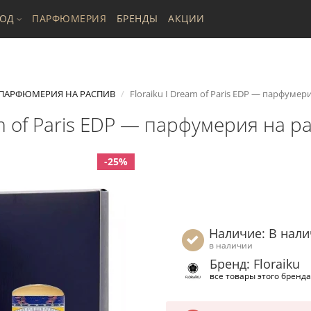
ХОД
ПАРФЮМЕРИЯ
БРЕНДЫ
АКЦИИ
ПАРФЮМЕРИЯ НА РАСПИВ
Floraiku I Dream of Paris EDP — парфумер
am of Paris EDP — парфумерия на р
-25%
Наличие: В нал
в наличии
Бренд: Floraiku
все товары этого бренда