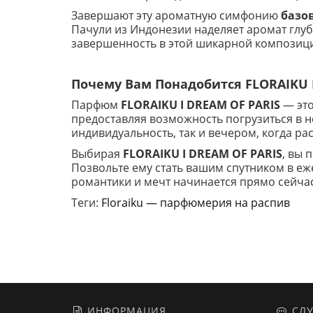
Завершают эту ароматную симфонию
базо
Пачули из Индонезии наделяет аромат глубо
завершенность в этой шикарной композици
Почему Вам Понадобится FLORAIKU I
Парфюм
FLORAIKU I DREAM OF PARIS
— это
предоставляя возможность погрузиться в 
индивидуальность, так и вечером, когда р
Выбирая
FLORAIKU I DREAM OF PARIS
, вы 
Позвольте ему стать вашим спутником в еж
романтики и мечт начинается прямо сейчас
Теги:
Floraiku — парфюмерия на распив
ИНФОРМАЦИЯ
СЛУ