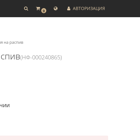
АВТОРИЗАЦИЯ
0
ия на распив
аспив
(НФ-000240865)
ичии