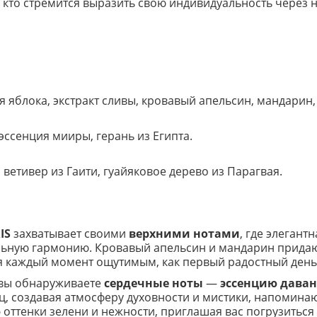
х, кто стремится выразить свою индивидуальность через
я яблока, экстракт сливы, кровавый апельсин, мандарин,
эссенция мииры, герань из Египта.
ветивер из Гаити, гуайяковое дерево из Парагвая.
IS
захватывает своими
верхними нотами
, где элегант
льную гармонию. Кровавый апельсин и мандарин придают
ая каждый момент ощутимым, как первый радостный день
 вы обнаруживаете
сердечные ноты
—
эссенцию дава
анец, создавая атмосферу духовности и мистики, напоми
 оттенки зелени и нежности, приглашая вас погрузиться