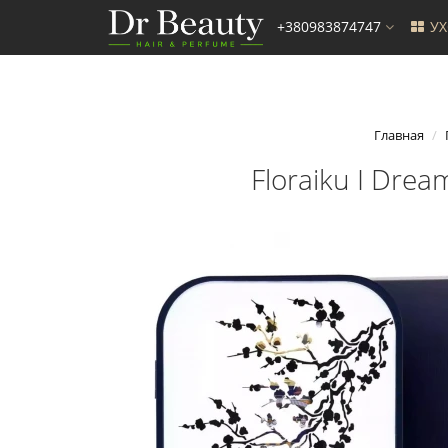
+380983874747
У
Главная
Floraiku I Dre