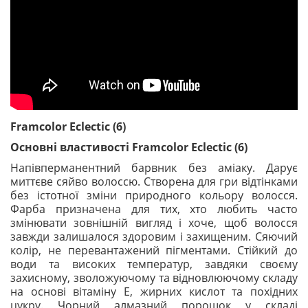
Framcolor Eclectic (6)
Основні властивості Framcolor Eclectic (6)
Напівперманентний барвник без аміаку. Дарує
миттєве сяйво волоссю. Створена для гри відтінками
без істотної зміни природного кольору волосся.
Фарба призначена для тих, хто любить часто
змінювати зовнішній вигляд і хоче, щоб волосся
завжди залишалося здоровим і захищеним. Сяючий
колір, не перевантажений пігментами. Стійкий до
води та високих температур, завдяки своєму
захисному, зволожуючому та відновлюючому складу
на основі вітаміну Е, жирних кислот та похідних
цукру. Чорний алмазний порошок у складі