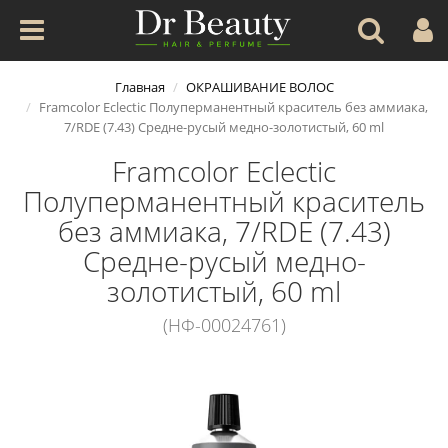
Главная
ОКРАШИВАНИЕ ВОЛОС
Framcolor Eclectic Полуперманентный краситель без аммиака,
7/RDE (7.43) Средне-русый медно-золотистый, 60 ml
Framcolor Eclectic
Полуперманентный краситель
без аммиака, 7/RDE (7.43)
Средне-русый медно-
золотистый, 60 ml
(НФ-00024761)