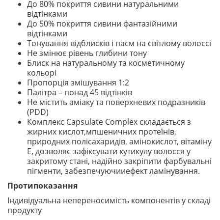
До 80% покриття сивини натуральними
відтінками
До 50% покриття сивини фантазійними
відтінками
Тонування відблисків і пасм на світлому волоссі
Не змінює рівень глибини тону
Блиск на натуральному та косметичному
кольорі
Пропорція змішування 1:2
Палітра – понад 45 відтінків
Не містить аміаку та поверхневих подразників
(PDD)
Комплекс Capsulate Complex складається з
жирних кислот,мпшеничних протеїнів,
природних полісахаридів, амінокислот, вітаміну
Е, дозволяє зафіксувати кутикулу волосся у
закритому стані, надійно закріпити фарбувальні
пігменти, забезпечуючииефект ламінування.
Протипоказання
Індивідуальна непереносимість компонентів у складі
продукту