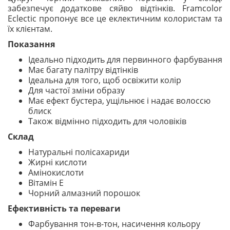
забезпечує додаткове сяйво відтінків. Framcolor
Eclectic пропонує все це еклектичним колористам та
їх клієнтам.
Показання
Ідеально підходить для первинного фарбування
Має багату палітру відтінків
Ідеальна для того, щоб освіжити колір
Для частої зміни образу
Має ефект бустера, ущільнює і надає волоссю
блиск
Також відмінно підходить для чоловіків
Cклад
Натуральні полісахариди
Жирні кислоти
Амінокислоти
Вітамін Е
Чорний алмазний порошок
Ефективність та переваги
Фарбування тон-в-тон, насичення кольору