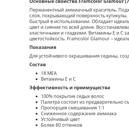
Основные свойства Framcolor Glamour (7
Перманентный аммиачный краситель. Подхо
слоя, покрывающий поверхность кутикулы. 
быстрый в использовании. Обладает идеа
цвет и сияние по всей длине. Восстанавли
эластичными и гладкими. Витамины E и С 
цветостойкость. Framcolor Glamour – идеа
Показания
Для устойчивого окрашивания седины, созд
Состав
18 МЕА
Витамины Е и С
Эффективность и преимущества
100% покрытие седых волос
Палитра состоит из предварительно с
Пропорция смешивания 1:1
Сниженное содержание аммиака
Устойчивый цвет
Более 80 оттенков