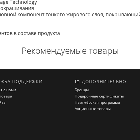
rage Technology
я окрашивания
основной компонент тонкого жирового слоя, покрывающи
тов в составе продукта
Рекомендуемые товары
ЖБА ПОДДЕРЖКИ
ДОПОЛНИТЕЛЬНО
я с нами
Бренды
товара
Подарочные сертификаты
йта
Партнёрская программа
Акционные товары