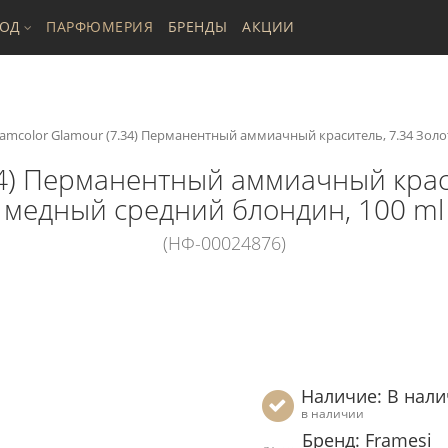
ХОД
ПАРФЮМЕРИЯ
БРЕНДЫ
АКЦИИ
ramcolor Glamour (7.34) Перманентный аммиачный краситель, 7.34 Зол
34) Перманентный аммиачный крас
медный средний блондин, 100 ml
(НФ-00024876)
Наличие: В нал
в наличии
Бренд: Framesi