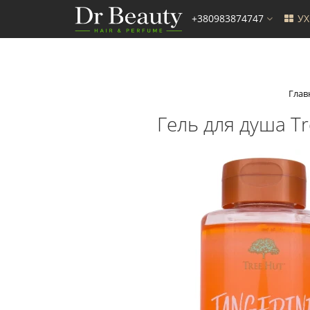
+380983874747
У
Глав
Гель для душа Tr