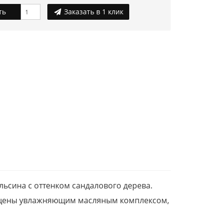
ть
Заказать в 1 клик
льсина с оттенком сандалового дерева.
асыщены увлажняющим масляным комплексом,