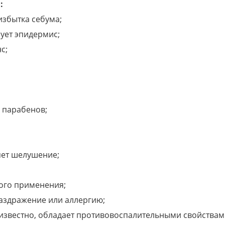
:
избытка себума;
рует эпидермис;
с;
и парабенов;
яет шелушение;
ного применения;
раздражение или аллергию;
к известно, обладает противовоспалительными свойствам