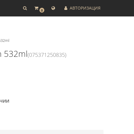
АВТОРИЗАЦИЯ
0
532ml
h 532ml
(075371250835)
ичии