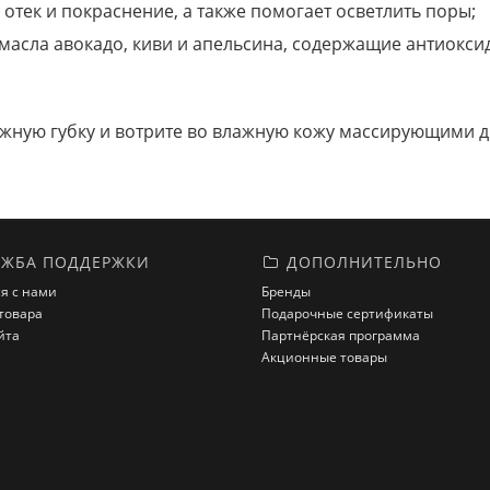
отек и покраснение, а также помогает осветлить поры;
масла авокадо, киви и апельсина, содержащие антиокси
лажную губку и вотрите во влажную кожу массирующими 
ЖБА ПОДДЕРЖКИ
ДОПОЛНИТЕЛЬНО
я с нами
Бренды
товара
Подарочные сертификаты
йта
Партнёрская программа
Акционные товары