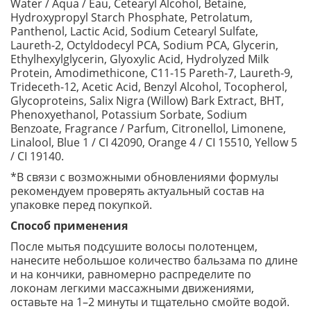
Water / Aqua / Eau, Cetearyl Alcohol, Betaine,
Hydroxypropyl Starch Phosphate, Petrolatum,
Panthenol, Lactic Acid, Sodium Cetearyl Sulfate,
Laureth-2, Octyldodecyl PCA, Sodium PCA, Glycerin,
Ethylhexylglycerin, Glyoxylic Acid, Hydrolyzed Milk
Protein, Amodimethicone, C11-15 Pareth-7, Laureth-9,
Trideceth-12, Acetic Acid, Benzyl Alcohol, Tocopherol,
Glycoproteins, Salix Nigra (Willow) Bark Extract, BHT,
Phenoxyethanol, Potassium Sorbate, Sodium
Benzoate, Fragrance / Parfum, Citronellol, Limonene,
Linalool, Blue 1 / CI 42090, Orange 4 / CI 15510, Yellow 5
/ CI 19140.
*В связи с возможными обновлениями формулы
рекомендуем проверять актуальный состав на
упаковке перед покупкой.
Способ применения
После мытья подсушите волосы полотенцем,
нанесите небольшое количество бальзама по длине
и на кончики, равномерно распределите по
локонам легкими массажными движениями,
оставьте на 1–2 минуты и тщательно смойте водой.