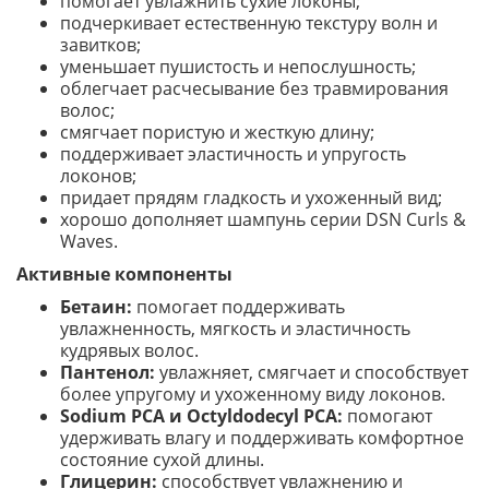
помогает увлажнить сухие локоны;
подчеркивает естественную текстуру волн и
завитков;
уменьшает пушистость и непослушность;
облегчает расчесывание без травмирования
волос;
смягчает пористую и жесткую длину;
поддерживает эластичность и упругость
локонов;
придает прядям гладкость и ухоженный вид;
хорошо дополняет шампунь серии DSN Curls &
Waves.
Активные компоненты
Бетаин:
помогает поддерживать
увлажненность, мягкость и эластичность
кудрявых волос.
Пантенол:
увлажняет, смягчает и способствует
более упругому и ухоженному виду локонов.
Sodium PCA и Octyldodecyl PCA:
помогают
удерживать влагу и поддерживать комфортное
состояние сухой длины.
Глицерин:
способствует увлажнению и