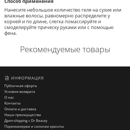
Способ применения
Нанесите небольшое количество геля на сухие или
влажные волосы, равномерно распределите у
корней и по длине, слегка помассируйте и
смоделируйте прическу руками или с помощью
фена.
Рекомендуемые товары
ИНФОРМАЦИЯ
Публичная оферта
Условия возврата
О нас
Контакты
Оплата и доставка
Наши преимущества
Дроп-shipping с Dr Beauty
Парикмахерам и салонам красоты