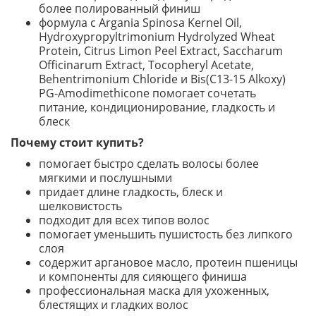
более полированный финиш
формула с Argania Spinosa Kernel Oil,
Hydroxypropyltrimonium Hydrolyzed Wheat
Protein, Citrus Limon Peel Extract, Saccharum
Officinarum Extract, Tocopheryl Acetate,
Behentrimonium Chloride и Bis(C13-15 Alkoxy)
PG-Amodimethicone помогает сочетать
питание, кондиционирование, гладкость и
блеск
Почему стоит купить?
помогает быстро сделать волосы более
мягкими и послушными
придает длине гладкость, блеск и
шелковистость
подходит для всех типов волос
помогает уменьшить пушистость без липкого
слоя
содержит аргановое масло, протеин пшеницы
и компоненты для сияющего финиша
профессиональная маска для ухоженных,
блестящих и гладких волос