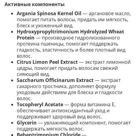
Активные компоненты
Argania Spinosa Kernel Oil
— аргановое масло,
помогает питать волосы, придать им мягкость,
блеск и ухоженный вид.
Hydroxypropyltrimonium Hydrolyzed Wheat
Protein
— производное гидролизованного
протеина пшеницы, помогает поддержать
гладкость, эластичность и более плотный вид
волос.
Citrus Limon Peel Extract
— экстракт лимонной
цедры, помогает придать волосам свежий
сияющий вид.
Saccharum Officinarum Extract
— экстракт
сахарного тростника, дополняет формулу
уходовым действием для блеска и гладкости
волос.
Tocopheryl Acetate
— форма витамина E,
обеспечивает антиоксидантный уход и
поддерживает здоровый вид волос.
Glycerin
— увлажняющий компонент, помогает
поддержать мягкость волос.
Behentrimonium Chloride
—