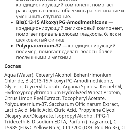
кондиционирующий компонент, помогает
разгладить волосы, облегчить расчесывание и
уменьшить спутывание.
Bis(C13-15 Alkoxy) PG-Amodimethicone
—
кондиционирующий силиконовый компонент,
помогает придать волосам гладкость, блеск и
шелковистый финиш.
Polyquaternium-37
— кондиционирующий
полимер, помогает сделать волосы более
послушными и мягкими.
Состав
Aqua (Water), Cetearyl Alcohol, Behentrimonium
Chloride, Bis(C13-15 Alkoxy) PG-Amodimethicone,
Glycerin, Glyceryl Laurate, Argania Spinosa Kernel Oil,
Hydroxypropyltrimonium Hydrolyzed Wheat Protein,
Citrus Limon Peel Extract, Tocopheryl Acetate,
Polyquaternium-37, Saccharum Officinarum Extract,
Lactic Acid, Malic Acid, Citric Acid, Propylene Glycol
Dicaprylate/Dicaprate, Isopropyl Alcohol, PPG-1
Trideceth-6, Disodium EDTA, Parfum (Fragrance), CI
15985 (FD&C Yellow No.6), CI 17200 (D&C Red No.33), CI