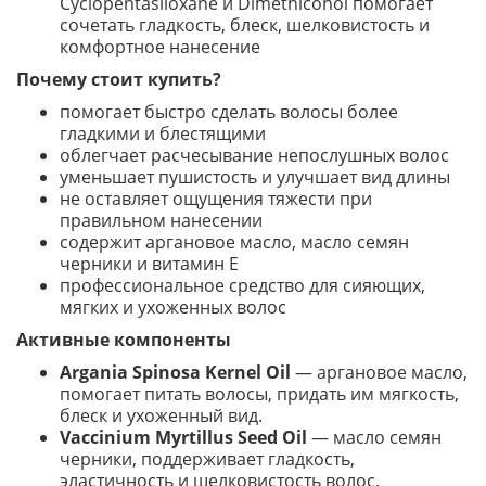
Cyclopentasiloxane и Dimethiconol помогает
сочетать гладкость, блеск, шелковистость и
комфортное нанесение
Почему стоит купить?
помогает быстро сделать волосы более
гладкими и блестящими
облегчает расчесывание непослушных волос
уменьшает пушистость и улучшает вид длины
не оставляет ощущения тяжести при
правильном нанесении
содержит аргановое масло, масло семян
черники и витамин E
профессиональное средство для сияющих,
мягких и ухоженных волос
Активные компоненты
Argania Spinosa Kernel Oil
— аргановое масло,
помогает питать волосы, придать им мягкость,
блеск и ухоженный вид.
Vaccinium Myrtillus Seed Oil
— масло семян
черники, поддерживает гладкость,
эластичность и шелковистость волос.