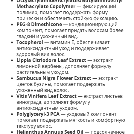
Octylacrylamide/Acrylates/Butylaminoethyl
Methacrylate Copolymer
— фиксирующий
полимер, помогает поддержать форму
прически и обеспечить стойкую фиксацию.
PEG-8 Dimethicone
— кондиционирующий
компонент, помогает придать волосам более
гладкий и ухоженный вид.
Tocopherol
— витамин E, обеспечивает
антиоксидантный уход и поддерживает
здоровый вид волос.
Lippia Citriodora Leaf Extract
— экстракт
лимонной вербены, дополняет формулу
растительным уходом.
Sambucus Nigra Flower Extract
— экстракт
цветов бузины, помогает поддержать
ухоженный вид волос.
Vitis Vinifera Leaf Extract
— экстракт листьев
винограда, дополняет формулу
антиоксидантным уходом.
Polyglyceryl-3 PCA
— уходовый компонент,
помогает поддержать мягкость и комфортную
текстуру волос.
Helianthus Annuus Seed Oil
— подсолнечное