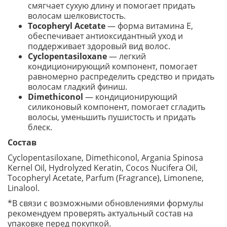
смягчает сухую длину и помогает придать
волосам шелковистость.
Tocopheryl Acetate
— форма витамина E,
обеспечивает антиоксидантный уход и
поддерживает здоровый вид волос.
Cyclopentasiloxane
— легкий
кондиционирующий компонент, помогает
равномерно распределить средство и придать
волосам гладкий финиш.
Dimethiconol
— кондиционирующий
силиконовый компонент, помогает сгладить
волосы, уменьшить пушистость и придать
блеск.
Состав
Cyclopentasiloxane, Dimethiconol, Argania Spinosa
Kernel Oil, Hydrolyzed Keratin, Cocos Nucifera Oil,
Tocopheryl Acetate, Parfum (Fragrance), Limonene,
Linalool.
*В связи с возможными обновлениями формулы
рекомендуем проверять актуальный состав на
упаковке перед покупкой.