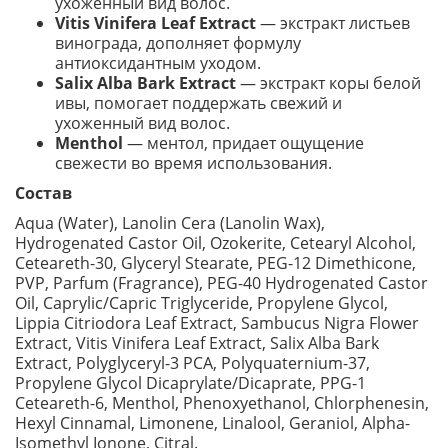
ухоженный вид волос.
Vitis Vinifera Leaf Extract
— экстракт листьев
винограда, дополняет формулу
антиоксидантным уходом.
Salix Alba Bark Extract
— экстракт коры белой
ивы, помогает поддержать свежий и
ухоженный вид волос.
Menthol
— ментол, придает ощущение
свежести во время использования.
Состав
Aqua (Water), Lanolin Cera (Lanolin Wax),
Hydrogenated Castor Oil, Ozokerite, Cetearyl Alcohol,
Ceteareth-30, Glyceryl Stearate, PEG-12 Dimethicone,
PVP, Parfum (Fragrance), PEG-40 Hydrogenated Castor
Oil, Caprylic/Capric Triglyceride, Propylene Glycol,
Lippia Citriodora Leaf Extract, Sambucus Nigra Flower
Extract, Vitis Vinifera Leaf Extract, Salix Alba Bark
Extract, Polyglyceryl-3 PCA, Polyquaternium-37,
Propylene Glycol Dicaprylate/Dicaprate, PPG-1
Ceteareth-6, Menthol, Phenoxyethanol, Chlorphenesin,
Hexyl Cinnamal, Limonene, Linalool, Geraniol, Alpha-
Isomethyl Ionone, Citral.