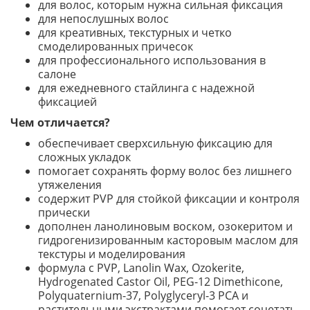
для волос, которым нужна сильная фиксация
для непослушных волос
для креативных, текстурных и четко
смоделированных причесок
для профессионального использования в
салоне
для ежедневного стайлинга с надежной
фиксацией
Чем отличается?
обеспечивает сверхсильную фиксацию для
сложных укладок
помогает сохранять форму волос без лишнего
утяжеления
содержит PVP для стойкой фиксации и контроля
прически
дополнен ланолиновым воском, озокеритом и
гидрогенизированным касторовым маслом для
текстуры и моделирования
формула с PVP, Lanolin Wax, Ozokerite,
Hydrogenated Castor Oil, PEG-12 Dimethicone,
Polyquaternium-37, Polyglyceryl-3 PCA и
растительными экстрактами помогает сочетать