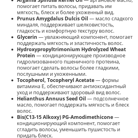
Argania Spinosa Kernel Oil
— аргановое масло,
помогает питать волосы, придавать им
мягкость, блеск и более ухоженный вид.
Prunus Amygdalus Dulcis Oil
— масло сладкого
миндаля, поддерживает шелковистость,
гладкость и комфортную текстуру волос.
Glycerin
— увлажняющий компонент, помогает
поддержать мягкость и эластичность волос.
Hydroxypropyltrimonium Hydrolyzed Wheat
Protein
— кондиционирующее производное
гидролизованного пшеничного протеина,
помогает сделать волосы более гладкими,
послушными и ухоженными.
Tocopherol, Tocopheryl Acetate
— формы
витамина E, обеспечивают антиоксидантный
уход и поддерживают здоровый вид волос.
Helianthus Annuus Seed Oil
— подсолнечное
масло, помогает поддержать мягкость и блеск
волос.
Bis(C13-15 Alkoxy) PG-Amodimethicone
—
кондиционирующий компонент, помогает
сгладить волосы, уменьшить пушистость и
придать блеск.