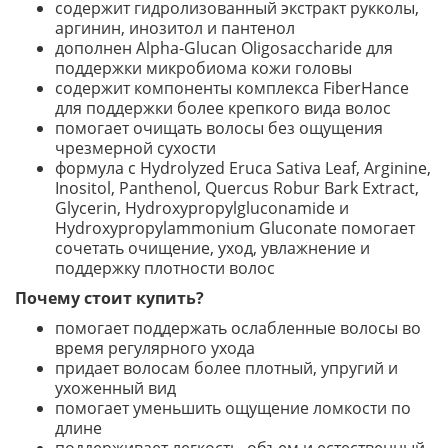
содержит гидролизованный экстракт рукколы,
аргинин, инозитол и пантенол
дополнен Alpha-Glucan Oligosaccharide для
поддержки микробиома кожи головы
содержит компоненты комплекса FiberHance
для поддержки более крепкого вида волос
помогает очищать волосы без ощущения
чрезмерной сухости
формула с Hydrolyzed Eruca Sativa Leaf, Arginine,
Inositol, Panthenol, Quercus Robur Bark Extract,
Glycerin, Hydroxypropylgluconamide и
Hydroxypropylammonium Gluconate помогает
сочетать очищение, уход, увлажнение и
поддержку плотности волос
Почему стоит купить?
помогает поддержать ослабленные волосы во
время регулярного ухода
придает волосам более плотный, упругий и
ухоженный вид
помогает уменьшить ощущение ломкости по
длине