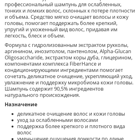
профессиональный шампунь для ослабленных,
тонких и ломких волос, склонных к потере плотности
и объема. Средство мягко очищает волосы и кожу
головы, помогает поддержать более крепкий,
упругий и ухоженный вид волос, придавая им
легкость, блеск и объем.
Формула с гидролизованным экстрактом рукколы,
аргинином, инозитолом, пантенолом, Alpha-Glucan
Oligosaccharide, экстрактом коры дуба, глицерином,
компонентами комплекса FiberHance и
кондиционирующими ингредиентами помогает
сочетать деликатное очищение, укрепляющий уход,
увлажнение и поддержку микробиома кожи головы.
Шампунь содержит 90,5% ингредиентов
натурального происхождения.
Назначение
деликатное очищение волос и кожи головы
уход за ослабленными волосами
поддержка более крепкого и плотного вида
волос
уменьшение ощущения ломкости по длине