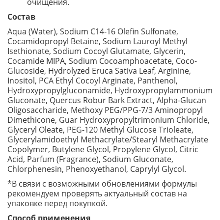
очищения.
Состав
Aqua (Water), Sodium C14-16 Olefin Sulfonate,
Cocamidopropyl Betaine, Sodium Lauroyl Methyl
Isethionate, Sodium Cocoyl Glutamate, Glycerin,
Cocamide MIPA, Sodium Cocoamphoacetate, Coco-
Glucoside, Hydrolyzed Eruca Sativa Leaf, Arginine,
Inositol, PCA Ethyl Cocoyl Arginate, Panthenol,
Hydroxypropylgluconamide, Hydroxypropylammonium
Gluconate, Quercus Robur Bark Extract, Alpha-Glucan
Oligosaccharide, Methoxy PEG/PPG-7/3 Aminopropyl
Dimethicone, Guar Hydroxypropyltrimonium Chloride,
Glyceryl Oleate, PEG-120 Methyl Glucose Trioleate,
Glycerylamidoethyl Methacrylate/Stearyl Methacrylate
Copolymer, Butylene Glycol, Propylene Glycol, Citric
Acid, Parfum (Fragrance), Sodium Gluconate,
Chlorphenesin, Phenoxyethanol, Caprylyl Glycol.
*В связи с возможными обновлениями формулы
рекомендуем проверять актуальный состав на
упаковке перед покупкой.
Способ применения