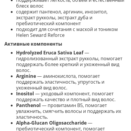
поддерживает легкость, объем и естественный
блеск волос
содержит пантенол, аргинин, инозитол,
экстракт рукколы, экстракт дуба и
пребиотический компонент
подходит для сочетания с маской и тоником
Helen Seward Reforce
Активные компоненты
Hydrolyzed Eruca Sativa Leaf
—
гидролизованный экстракт рукколы, помогает
поддержать более крепкий и ухоженный вид
волос.
Arginine
— аминокислота, помогает
поддержать эластичность, упругость и
ухоженный вид волос.
Inositol
— уходовый компонент, помогает
поддержать качество и плотный вид волос.
Panthenol
— провитамин B5, помогает
увлажнить, смягчить волосы и поддержать их
эластичность.
Alpha-Glucan Oligosaccharide
—
пребиотический компонент, помогает