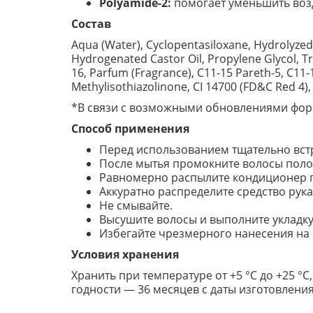
Polyamide-2:
помогает уменьшить возд
Состав
Aqua (Water), Cyclopentasiloxane, Hydrolyzed
Hydrogenated Castor Oil, Propylene Glycol, 
16, Parfum (Fragrance), C11-15 Pareth-5, C11-1
Methylisothiazolinone, CI 14700 (FD&C Red 4)
*В связи с возможными обновлениями форм
Способ применения
Перед использованием тщательно встр
После мытья промокните волосы поло
Равномерно распылите кондиционер п
Аккуратно распределите средство рук
Не смывайте.
Высушите волосы и выполните укладк
Избегайте чрезмерного нанесения на
Условия хранения
Хранить при температуре от +5 °C до +25 °
годности — 36 месяцев с даты изготовления