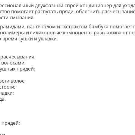
рофессиональный двухфазный спрей-кондиционер для ухо
тво помогает распутать пряди, облегчить расчесывание
ости смывания.
рамидами, пантенолом и экстрактом бамбука помогает п
полимеры и силиконовые компоненты разглаживают пов
 время сушки и укладки.
 расчесывания;
 волосами;
лушных прядей;
сти волос;
тости;
ладки;
да.
 прядей;