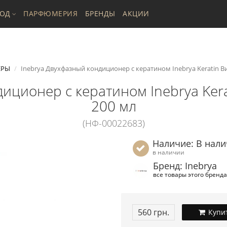
ХОД
ПАРФЮМЕРИЯ
БРЕНДЫ
АКЦИИ
ЕРЫ
Inebrya Двухфазный кондиционер с кератином Inebrya Keratin Ви-
иционер с кератином Inebrya Kerat
200 мл
(НФ-00022683)
Наличие: В нал
в наличии
Бренд: Inebrya
все товары этого бренда
560 грн.
Купи