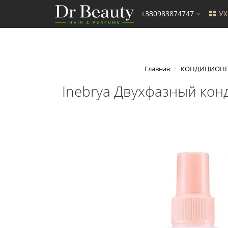
+380983874747
У
Главная
КОНДИЦИОН
Inebrya Двухфазный конд