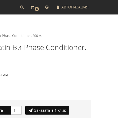
АВТОРИЗАЦИЯ
0
Рhase Сonditioner, 200 мл
in Ви-Рhase Сonditioner,
ичии
ть
Заказать в 1 клик