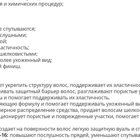
я и химических процедур;
е спутываются;
ослушными;
ой;
ластичность;
 шелковистыми;
олее ухоженный вид;
й финиш.
т укрепить структуру волос, поддерживает их эластично
вать защитный барьер волос, разглаживают пористые уч
ы и помогает поддерживать их эластичность.
яющую формулу и помогает поддерживать ухоженный ви
ерное распределение средства, придает волосам шелков
ионирует пористые и поврежденные участки, помогает 
оздает на поверхности волос легкую защитную вуаль и сп
-16:
повышают послушность прядей, уменьшают спутыван