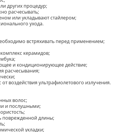
с;
ли других процедур;
жно расчесывать;
феном или укладывают стайлером;
ионального ухода.
необходимо встряхивать перед применением;
 комплекс керамидов;
мбука;
ющее и кондиционирующее действие;
мя расчесывания;
чески;
 от воздействия ультрафиолетового излучения.
нных волос;
ми и послушными;
ористость;
ть поврежденной длины;
ь;
рмической укладки;