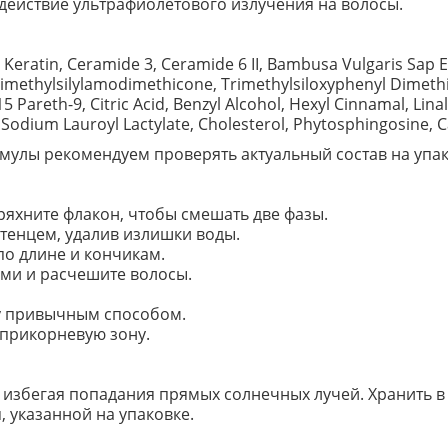
ействие ультрафиолетового излучения на волосы.
 Keratin, Ceramide 3, Ceramide 6 II, Bambusa Vulgaris Sap 
Trimethylsilylamodimethicone, Trimethylsiloxyphenyl Dimet
5 Pareth-9, Citric Acid, Benzyl Alcohol, Hexyl Cinnamal, Lina
, Sodium Lauroyl Lactylate, Cholesterol, Phytosphingosine
улы рекомендуем проверять актуальный состав на упак
яхните флакон, чтобы смешать две фазы.
тенцем, удалив излишки воды.
о длине и кончикам.
ами и расчешите волосы.
у привычным способом.
 прикорневую зону.
C, избегая попадания прямых солнечных лучей. Хранить в
, указанной на упаковке.