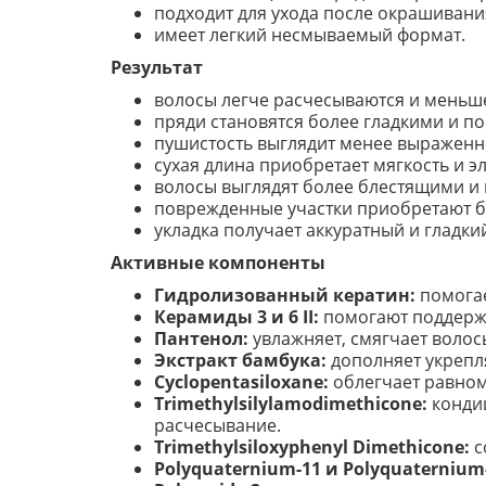
подходит для ухода после окрашивани
имеет легкий несмываемый формат.
Результат
волосы легче расчесываются и меньш
пряди становятся более гладкими и п
пушистость выглядит менее выраженн
сухая длина приобретает мягкость и э
волосы выглядят более блестящими и
поврежденные участки приобретают б
укладка получает аккуратный и гладки
Активные компоненты
Гидролизованный кератин:
помогае
Керамиды 3 и 6 II:
помогают поддержи
Пантенол:
увлажняет, смягчает волос
Экстракт бамбука:
дополняет укрепл
Cyclopentasiloxane:
облегчает равном
Trimethylsilylamodimethicone:
кондиц
расчесывание.
Trimethylsiloxyphenyl Dimethicone:
с
Polyquaternium-11 и Polyquaternium