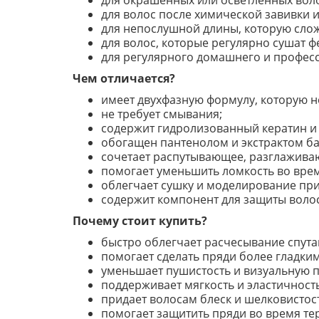
для окрашенных или осветленных воло
для волос после химической завивки и
для непослушной длины, которую сло
для волос, которые регулярно сушат 
для регулярного домашнего и професс
Чем отличается?
имеет двухфазную формулу, которую 
не требует смывания;
содержит гидролизованный кератин и
обогащен пантенолом и экстрактом ба
сочетает распутывающее, разглажива
помогает уменьшить ломкость во вре
облегчает сушку и моделирование при
содержит компонент для защиты волос
Почему стоит купить?
быстро облегчает расчесывание спута
помогает сделать пряди более гладки
уменьшает пушистость и визуальную п
поддерживает мягкость и эластичнос
придает волосам блеск и шелковистост
помогает защитить пряди во время те