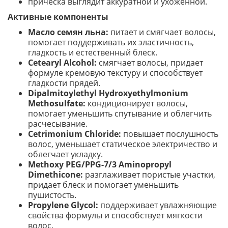
прическа выглядит аккуратной и ухоженной.
Активные компоненты
Масло семян льна:
питает и смягчает волосы,
помогает поддерживать их эластичность,
гладкость и естественный блеск.
Cetearyl Alcohol:
смягчает волосы, придает
формуле кремовую текстуру и способствует
гладкости прядей.
Dipalmitoylethyl Hydroxyethylmonium
Methosulfate:
кондиционирует волосы,
помогает уменьшить спутывание и облегчить
расчесывание.
Cetrimonium Chloride:
повышает послушность
волос, уменьшает статическое электричество и
облегчает укладку.
Methoxy PEG/PPG-7/3 Aminopropyl
Dimethicone:
разглаживает пористые участки,
придает блеск и помогает уменьшить
пушистость.
Propylene Glycol:
поддерживает увлажняющие
свойства формулы и способствует мягкости
волос.