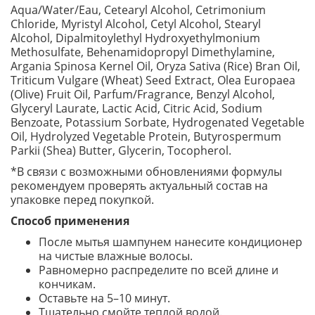
Aqua/Water/Eau, Cetearyl Alcohol, Cetrimonium
Chloride, Myristyl Alcohol, Cetyl Alcohol, Stearyl
Alcohol, Dipalmitoylethyl Hydroxyethylmonium
Methosulfate, Behenamidopropyl Dimethylamine,
Argania Spinosa Kernel Oil, Oryza Sativa (Rice) Bran Oil,
Triticum Vulgare (Wheat) Seed Extract, Olea Europaea
(Olive) Fruit Oil, Parfum/Fragrance, Benzyl Alcohol,
Glyceryl Laurate, Lactic Acid, Citric Acid, Sodium
Benzoate, Potassium Sorbate, Hydrogenated Vegetable
Oil, Hydrolyzed Vegetable Protein, Butyrospermum
Parkii (Shea) Butter, Glycerin, Tocopherol.
*В связи с возможными обновлениями формулы
рекомендуем проверять актуальный состав на
упаковке перед покупкой.
Способ применения
После мытья шампунем нанесите кондиционер
на чистые влажные волосы.
Равномерно распределите по всей длине и
кончикам.
Оставьте на 5–10 минут.
Тщательно смойте теплой водой.