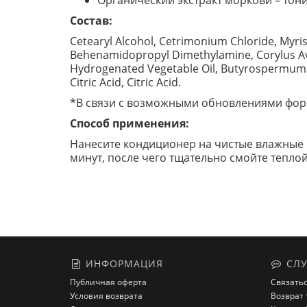
Органический экстракт моркови – тони
Состав:
Cetearyl Alcohol, Cetrimonium Chloride, Myris
Behenamidopropyl Dimethylamine, Corylus Avel
Hydrogenated Vegetable Oil, Butyrospermum Par
Citric Acid, Citric Acid.
*В связи с возможными обновлениями форм
Способ применения:
Нанесите кондиционер на чистые влажные 
минут, после чего тщательно смойте тепло
ИНФОРМАЦИЯ
СЛУ
Публичная оферта
Связатьс
Условия возврата
Возврат 