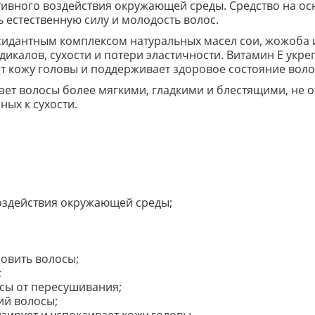
ативного воздействия окружающей среды. Средство на о
 естественную силу и молодость волос.
дантным комплексом натуральных масел сои, жожоба и
икалов, сухости и потери эластичности. Витамин Е укреп
т кожу головы и поддерживает здоровое состояние воло
ет волосы более мягкими, гладкими и блестящими, не от
ных к сухости.
воздействия окружающей среды;
новить волосы;
;
сы от пересушивания;
ий волосы;