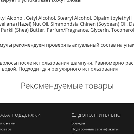
зирует и успокаивает кожу головы.
tyl Alcohol, Cetyl Alcohol, Stearyl Alcohol, Dipalmitoyleth
lana (Hazel) Nut Oil, Simmondsia Chinen (Soybean) Oil, Dau
kii (Shea) Butter, Parfum/Fragrance, Glycerin, Tocoherol, B
улы рекомендуем проверять актуальный состав на упак
волосы после использования шампуня. Равномерно распр
й водой. Подходит для регулярного использования.
Рекомендуемые товары
ЖБА ПОДДЕРЖКИ
ДОПОЛНИТЕЛЬНО
я с нами
Бренды
товара
Подарочные сертификаты