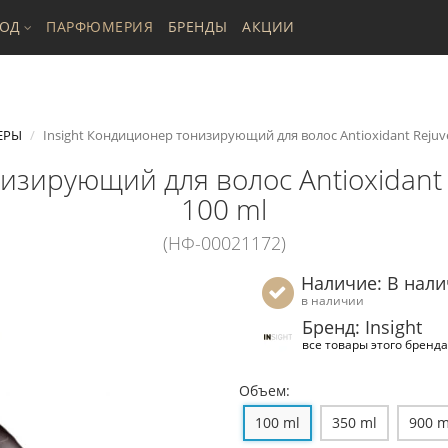
ХОД
ПАРФЮМЕРИЯ
БРЕНДЫ
АКЦИИ
ЕРЫ
Insight Кондиционер тонизирующий для волос Antioxidant Rejuven
изирующий для волос Antioxidant R
100 ml
(НФ-00021172)
Наличие: В нал
в наличии
Бренд: Insight
все товары этого бренда
Объем:
100 ml
350 ml
900 m