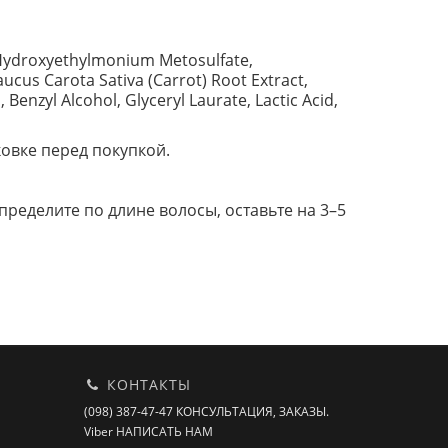
yl Hydroxyethylmonium Metosulfate,
cus Carota Sativa (Carrot) Root Extract,
enzyl Alcohol, Glyceryl Laurate, Lactic Acid,
овке перед покупкой.
еделите по длине волосы, оставьте на 3–5
КОНТАКТЫ
(098) 387-47-47 КОНСУЛЬТАЦИЯ, ЗАКАЗЫ.
Viber НАПИСАТЬ НАМ