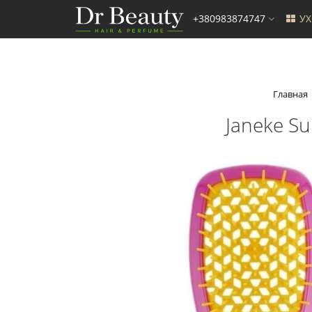
+380983874747
У
Главная
Janeke S