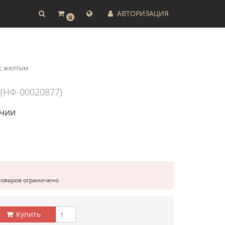
АВТОРИЗАЦИЯ
0
 с желтым
м
(НФ-00020877)
ичии
товаров ограничено
Купить