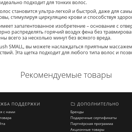
идеально подходит для тонких волос.
волос становится ультра-легкой и быстрой, даже для са
вы, стимулируя циркуляцию крови и способствуя здоров
имеет запатентованное изобретение – основание с отве
ерно распределять горячий воздух фена без травмиров
ы всего за несколько минут без всякого вреда.
rush SMALL, вы можете наслаждаться приятным массажем
твий. Эта щетка подходит для любого типа волос и позв
Рекомендуемые товары
ЖБА ПОДДЕРЖКИ
ДОПОЛНИТЕЛЬНО
я с нами
Бренды
товара
Подарочные сертификаты
йта
Партнёрская программа
Акционные товары