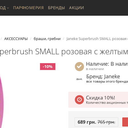
ХОД
ПАРФЮМЕРИЯ
БРЕНДЫ
АКЦИИ
АКСЕССУАРЫ
браши, гребни
Janeke Superbrush SMALL розовая
uperbrush SMALL розовая с желты
Наличие: В нал
-10%
в наличии
Бренд: Janeke
все товары этого бренда
Скидка 10%!
Количество акционных 
689 грн.
765 грн.