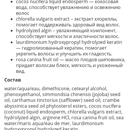
cocos nucifera liquid endosperm — кокосовая
вода, способствует увлажнению и освежению
волос
chlorella vulgaris extract – экстракт хлореллы,
помогает поддерживать здоровый вид волос.
hydrolyzed algin – увлажняющий компонент,
способствует мягкости и эластичности волос.
laurdimonium hydroxypropyl hydrolyzed keratin
— гидролизованный кератин, помогает
укрепить волосы и улучшить их гладкость.
rosa canina fruit oil — масло плодов шиповника,
придает волосам блеск, мягкость и ухоженный
вид.
Состав
water/aqua/eau, dimethicone, cetearyl alcohol,
phenoxyethanol, simmondsia chinensis (jojoba) seed
oil, carthamus tinctorius (safflower) seed oil, crambe
abyssinica seed oil phytosterol esters, cocos nucifera
(coconut) liquid endosperm, chlorella vulgaris extract,
hydrolyzed algin, arginine HCl, rosa canina fruit oil, sea
water/maris aqua/eau de mer, laurdimonium
hydroxypropyl hydrolyzed keratin,