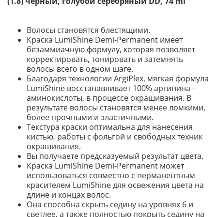
(1.8) черный, голубой серебряный DD, 74 ml
Волосы становятся блестящими.
Краска LumiShine Demi-Permanent имеет
безаммиачную формулу, которая позволяет
корректировать, тонировать и затемнять
волосы всего в одном шаге.
Благодаря технологии ArgiPlex, мягкая формула
LumiShine восстанавливает 100% аргинина -
аминокислоты, в процессе окрашивания. В
результате волосы становятся менее ломкими,
более прочными и эластичными.
Текстура краски оптимальна для нанесения
кистью, работы с фольгой и свободных техник
окрашивания.
Вы получаете предсказуемый результат цвета.
Краска LumiShine Demi-Permanent может
использоваться совместно с перманентным
красителем LumiShine для освежения цвета на
длине и концах волос.
Она способна скрыть седину на уровнях 6 и
светлее, а также полностью покрыть седину на