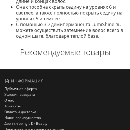
длине и концах волос.
Она способна скрыть седину на уровнях 6 и
светлее, а также полностью покрыть седину на
уровнях 5 и темнее.
С помощью 3D демиперманента LumiShine вы
можете осуществить затемнение волос всего в
одном шаге, благодаря теплой базе.
Рекомендуемые товары
ИНФОРМАЦИЯ
Публичная оферта
Условия возврата
О нас
Контакты
Оплата и доставка
Наши преимущества
Дроп-shipping с Dr Beauty
Парикмахерам и салонам красоты