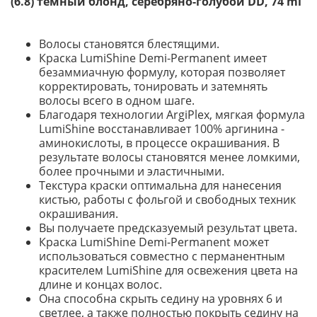
(6.8) темный блонд, серебряно-голубой DD, 74 ml
Волосы становятся блестящими.
Краска LumiShine Demi-Permanent имеет
безаммиачную формулу, которая позволяет
корректировать, тонировать и затемнять
волосы всего в одном шаге.
Благодаря технологии ArgiPlex, мягкая формула
LumiShine восстанавливает 100% аргинина -
аминокислоты, в процессе окрашивания. В
результате волосы становятся менее ломкими,
более прочными и эластичными.
Текстура краски оптимальна для нанесения
кистью, работы с фольгой и свободных техник
окрашивания.
Вы получаете предсказуемый результат цвета.
Краска LumiShine Demi-Permanent может
использоваться совместно с перманентным
красителем LumiShine для освежения цвета на
длине и концах волос.
Она способна скрыть седину на уровнях 6 и
светлее, а также полностью покрыть седину на