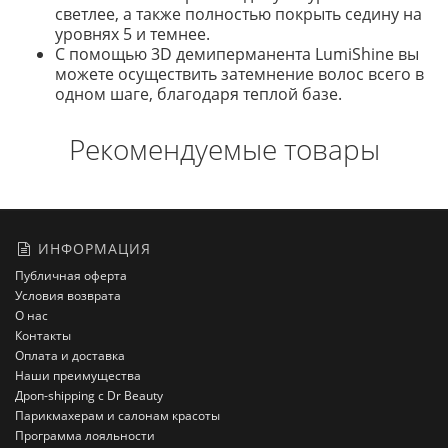
светлее, а также полностью покрыть седину на
уровнях 5 и темнее.
С помощью 3D демиперманента LumiShine вы
можете осуществить затемнение волос всего в
одном шаге, благодаря теплой базе.
Рекомендуемые товары
ИНФОРМАЦИЯ
Публичная оферта
Условия возврата
О нас
Контакты
Оплата и доставка
Наши преимущества
Дроп-shipping с Dr Beauty
Парикмахерам и салонам красоты
Программа лояльности