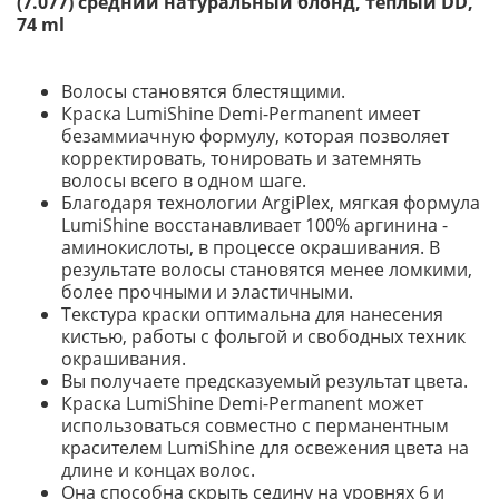
(7.077) средний натуральный блонд, теплый DD,
74 ml
Волосы становятся блестящими.
Краска LumiShine Demi-Permanent имеет
безаммиачную формулу, которая позволяет
корректировать, тонировать и затемнять
волосы всего в одном шаге.
Благодаря технологии ArgiPlex, мягкая формула
LumiShine восстанавливает 100% аргинина -
аминокислоты, в процессе окрашивания. В
результате волосы становятся менее ломкими,
более прочными и эластичными.
Текстура краски оптимальна для нанесения
кистью, работы с фольгой и свободных техник
окрашивания.
Вы получаете предсказуемый результат цвета.
Краска LumiShine Demi-Permanent может
использоваться совместно с перманентным
красителем LumiShine для освежения цвета на
длине и концах волос.
Она способна скрыть седину на уровнях 6 и