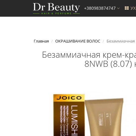
+380983874747
У
Главная
ОКРАШИВАНИЕ ВОЛОС
Безаммиачная к
Безаммиачная крем-крас
8NWB (8.07)