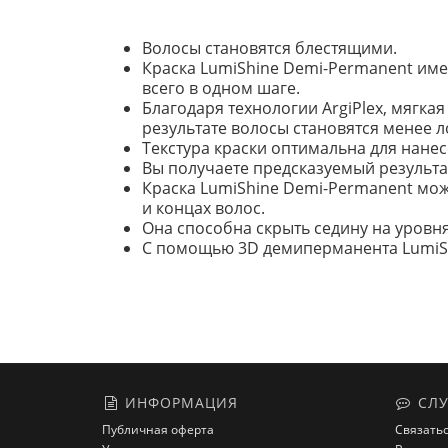
Волосы становятся блестящими.
Краска LumiShine Demi-Permanent име
всего в одном шаге.
Благодаря технологии ArgiPlex, мягка
результате волосы становятся менее 
Текстура краски оптимальна для нане
Вы получаете предсказуемый результат
Краска LumiShine Demi-Permanent мож
и концах волос.
Она способна скрыть седину на уровнях
С помощью 3D демиперманента LumiShi
ИНФОРМАЦИЯ
СЛУ
Публичная оферта
Связатьс