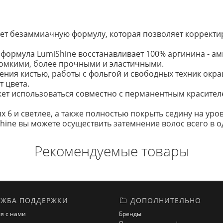
ет безаммиачную формулу, которая позволяет корректир
я формула LumiShine восстанавливает 100% аргинина - а
ломкими, более прочными и эластичными.
сения кистью, работы с фольгой и свободных техник окр
 цвета.
ет использоваться совместно с перманентным красителе
 6 и светлее, а также полностью покрыть седину на уров
ne вы можете осуществить затемнение волос всего в од
Рекомендуемые товары
ЖБА ПОДДЕРЖКИ
ДОПОЛНИТЕЛЬНО
я с нами
Бренды