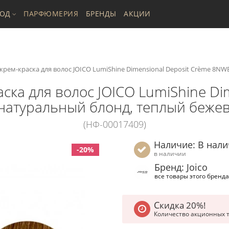
ХОД
ПАРФЮМЕРИЯ
БРЕНДЫ
АКЦИИ
рем-краска для волос JOICO LumiShine Dimensional Deposit Crème 8NWB
ка для волос JOICO LumiShine Di
 натуральный блонд, теплый бежев
(НФ-00017409)
Наличие: В нал
-20%
в наличии
Бренд: Joico
все товары этого бренда
Скидка 20%!
Количество акционных 