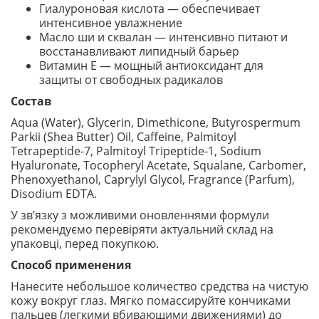
Гиалуроновая кислота — обеспечивает
интенсивное увлажнение
Масло ши и сквалан — интенсивно питают и
восстанавливают липидный барьер
Витамин Е — мощный антиоксидант для
защиты от свободных радикалов
Состав
Aqua (Water), Glycerin, Dimethicone, Butyrospermum
Parkii (Shea Butter) Oil, Caffeine, Palmitoyl
Tetrapeptide-7, Palmitoyl Tripeptide-1, Sodium
Hyaluronate, Tocopheryl Acetate, Squalane, Carbomer,
Phenoxyethanol, Caprylyl Glycol, Fragrance (Parfum),
Disodium EDTA.
У зв’язку з можливими оновленнями формули
рекомендуємо перевіряти актуальний склад на
упаковці, перед покупкою.
Способ применения
Нанесите небольшое количество средства на чистую
кожу вокруг глаз. Мягко помассируйте кончиками
пальцев (легкими вбивающими движениями) до