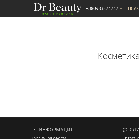
+380983874747
У
Косметика 
ИНФОРМАЦИЯ
СЛУ
Публичная оферта
Связатьс