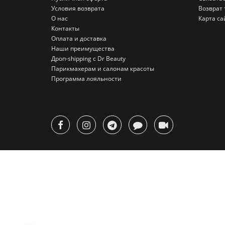
Условия возврата
Возврат 
О нас
Карта са
Контакты
Оплата и доставка
Наши преимущества
Дроп-shipping с Dr Beauty
Парикмахерам и салонам красоты
Программа лояльности