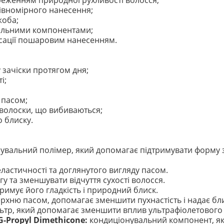
реженням природної рухливості волосся;
рівномірного нанесення;
жоба;
вальними компонентами;
ксації пошаровим нанесенням.
зачіски протягом дня;
і;
ь пасом;
 волоски, що вибиваються;
о блиску.
увальний полімер, який допомагає підтримувати форму 
еластичності та доглянутого вигляду пасом.
 та зменшувати відчуття сухості волосся.
римує його гладкість і природний блиск.
рхню пасом, допомагає зменшити пухнастість і надає бли
ьтр, який допомагає зменшити вплив ультрафіолетового
G-Propyl Dimethicone:
кондиціонувальний компонент, яки