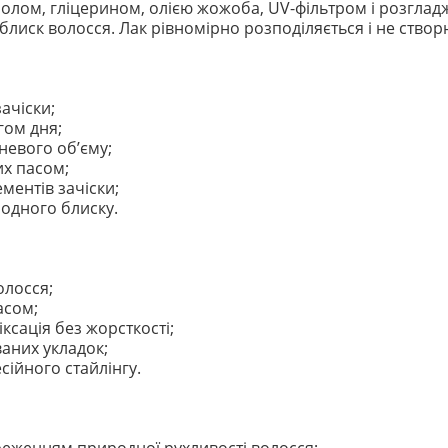
нолом, гліцерином, олією жожоба, UV-фільтром і розгл
ий блиск волосся. Лак рівномірно розподіляється і не ств
зачіски;
гом дня;
невого об’єму;
их пасом;
ментів зачіски;
родного блиску.
олосся;
асом;
ксація без жорсткості;
ваних укладок;
ійного стайлінгу.