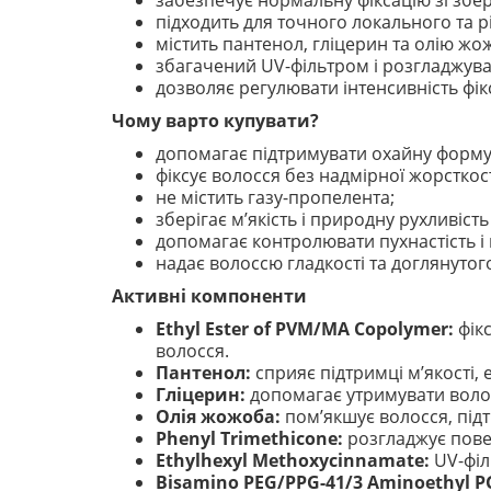
забезпечує нормальну фіксацію зі збе
підходить для точного локального та 
містить пантенол, гліцерин та олію жо
збагачений UV-фільтром і розгладжу
дозволяє регулювати інтенсивність фі
Чому варто купувати?
допомагає підтримувати охайну форму 
фіксує волосся без надмірної жорсткост
не містить газу-пропелента;
зберігає м’якість і природну рухливіст
допомагає контролювати пухнастість і
надає волоссю гладкості та доглянутог
Активні компоненти
Ethyl Ester of PVM/MA Copolymer:
фікс
волосся.
Пантенол:
сприяє підтримці м’якості, 
Гліцерин:
допомагає утримувати вологу
Олія жожоба:
пом’якшує волосся, підт
Phenyl Trimethicone:
розгладжує пове
Ethylhexyl Methoxycinnamate:
UV-філ
Bisamino PEG/PPG-41/3 Aminoethyl P