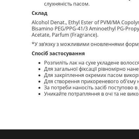
слухняність пасом.
Склад
Alcohol Denat., Ethyl Ester of PVM/MA Copoly
Bisamino PEG/PPG-41/3 Aminoethyl PG-Propyl D
Acetate, Parfum (Fragrance).
*У зв’язку з можливими оновленнями форму
Спосіб застосування
Розпиліть лак на сухе укладене волосся
Для загальної фіксації рівномірно нанес
Для закріплення окремих пасом викор
Для створення прикореневого об’єму на
За потреби наносіть засіб поступово в 
Уникайте потрапляння в очі та не вик