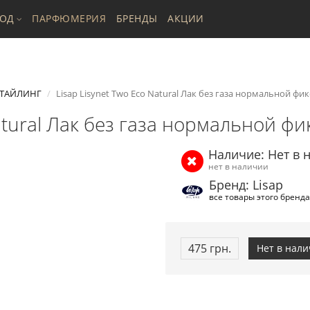
ХОД
ПАРФЮМЕРИЯ
БРЕНДЫ
АКЦИИ
ТАЙЛИНГ
Lisap Lisynet Two Eco Natural Лак без газа нормальной фик
Natural Лак без газа нормальной фи
Наличие: Нет в 
нет в наличии
Бренд: Lisap
все товары этого бренда
475 грн.
Нет в нал