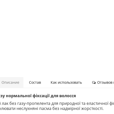
Описание
Состав
Как использовать
Отзывов (
газу нормальної фіксації для волосся
 лак без газу-пропелента для природної та еластичної фі
олювати неслухняні пасма без надмірної жорсткості.