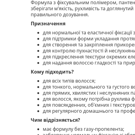
Формула з фіксувальним полімером, панте
зберігати м’якість, рухливість та доглянут
правильного дозування.
Призначення
для нормальної та еластичної фіксації 
для підтримки форми укладання протя
для створення та закріплення прикоре
для контролю пухнастості й неслухнян
для підкреслення текстури окремих еле
для надання волоссю гладкості та при
Кому підходить?
для всіх типів волосся;
для тонкого, нормального та густого в
для прямих, хвилястих і неслухняних п
для волосся, якому потрібна рухлива фі
для повсякденних, об’ємних і текстуро
для регулярного домашнього та профес
Чим відрізняється?
має формулу без газу-пропелента;