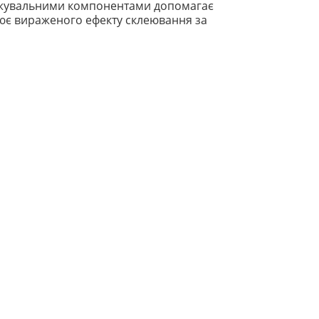
аджувальними компонентами допомагає
орює вираженого ефекту склеювання за