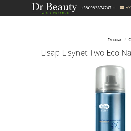
+380983874747
У
Главная
С
Lisap Lisynet Two Eco 