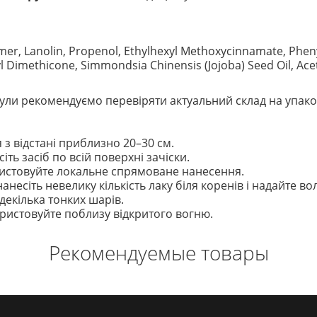
mer, Lanolin, Propenol, Ethylhexyl Methoxycinnamate, Pheny
imethicone, Simmondsia Chinensis (Jojoba) Seed Oil, Acetyl
ли рекомендуємо перевіряти актуальний склад на упако
 з відстані приблизно 20–30 см.
іть засіб по всій поверхні зачіски.
истовуйте локальне спрямоване нанесення.
несіть невелику кількість лаку біля коренів і надайте в
декілька тонких шарів.
ористовуйте поблизу відкритого вогню.
Рекомендуемые товары