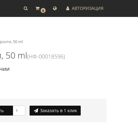
АВТОРИЗАЦИЯ
0
рхоти, 50 ml
, 50 ml
(НФ-00018596)
ичии
ть
Заказать в 1 клик