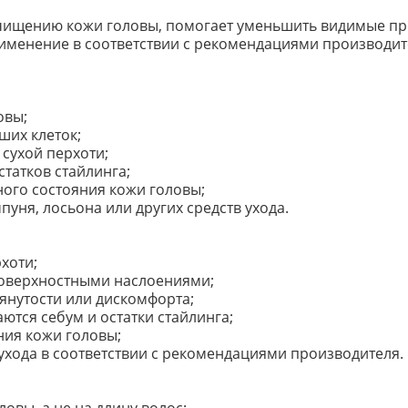
чищению кожи головы, помогает уменьшить видимые про
рименение в соответствии с рекомендациями производи
овы;
ших клеток;
сухой перхоти;
татков стайлинга;
ого состояния кожи головы;
уня, лосьона или других средств ухода.
хоти;
поверхностными наслоениями;
тянутости или дискомфорта;
ются себум и остатки стайлинга;
ния кожи головы;
хода в соответствии с рекомендациями производителя.