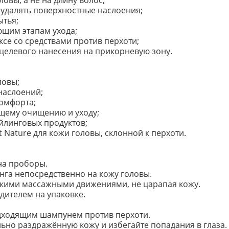
овы, а не на длину волос;
удалять поверхностные наслоения;
ытья;
ющим этапам ухода;
се со средствами против перхоти;
целевого нанесения на прикорневую зону.
ловы;
наслоений;
омфорта;
ющему очищению и уходу;
айлинговых продуктов;
 Nature для кожи головы, склонной к перхоти.
на проборы.
га непосредственно на кожу головы.
гкими массажными движениями, не царапая кожу.
дителем на упаковке.
дходящим шампунем против перхоти.
ьно раздражённую кожу и избегайте попадания в глаза.