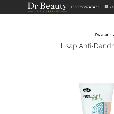
+380983874747
У
Главная
Lisap Аnti-Dand