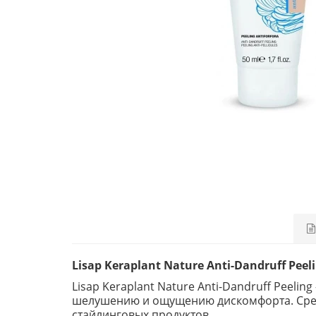
Lisap Keraplant Nature Anti-Dandruff Pe
Lisap Keraplant Nature Anti-Dandruff Peel
шелушению и ощущению дискомфорта. Средс
стайлинговых продуктов.