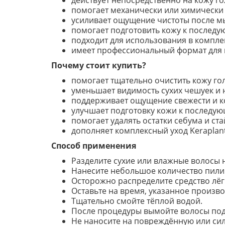
действует непосредственно на кожу гол
помогает механически или химически 
усиливает ощущение чистоты после м
помогает подготовить кожу к последу
подходит для использования в комплек
имеет профессиональный формат для 
Почему стоит купить?
помогает тщательно очистить кожу го
уменьшает видимость сухих чешуек и 
поддерживает ощущение свежести и к
улучшает подготовку кожи к последу
помогает удалять остатки себума и ст
дополняет комплексный уход Keraplant
Способ применения
Разделите сухие или влажные волосы 
Нанесите небольшое количество пилин
Осторожно распределите средство лё
Оставьте на время, указанное произво
Тщательно смойте тёплой водой.
После процедуры вымойте волосы по
Не наносите на повреждённую или сил