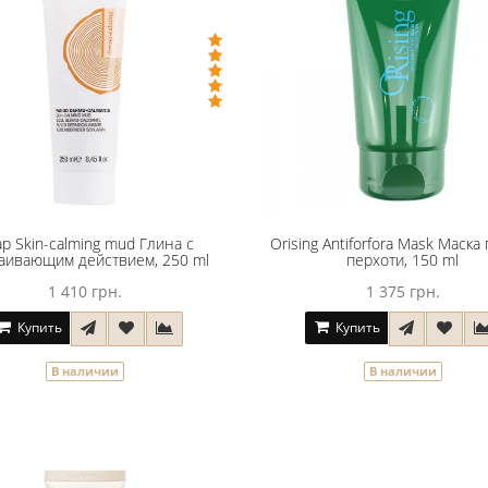
ap Skin-calming mud Глина с
Orising Antiforfora Mask Маска
аивающим действием, 250 ml
перхоти, 150 ml
1 410 грн.
1 375 грн.
Купить
Купить
В наличии
В наличии