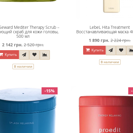
Seward Mediter Therapy Scrub –
LebeL Hita Treatment
ющий скраб для кожи головы,
Восстанавливающая маска 4
500 мл
1 890 грн.
2 224 грн.
2 142 грн.
2 520 грн.
Купить
Купить
В наличии
В наличии
-15%