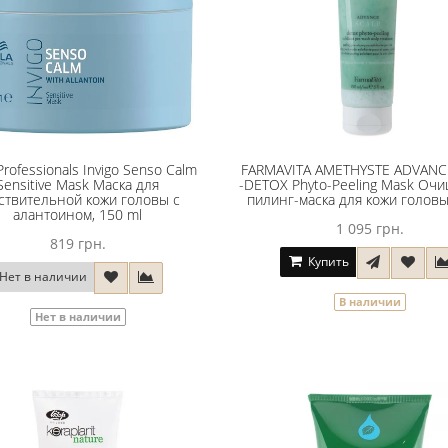
Professionals Invigo Senso Calm
FARMAVITA AMETHYSTE ADVANC
Sensitive Mask Маска для
-DETOX Phyto-Peeling Mask О
ствительной кожи головы с
пилинг-маска для кожи голов
алантоином, 150 ml
1 095 грн.
819 грн.
Купить
Нет в наличии
В наличии
Нет в наличии