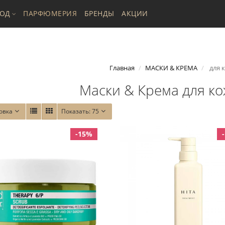
ХОД
ПАРФЮМЕРИЯ
БРЕНДЫ
АКЦИИ
Главная
МАСКИ & КРЕМА
для 
Маски & Крема для к
овка
Показать:
75
-15%