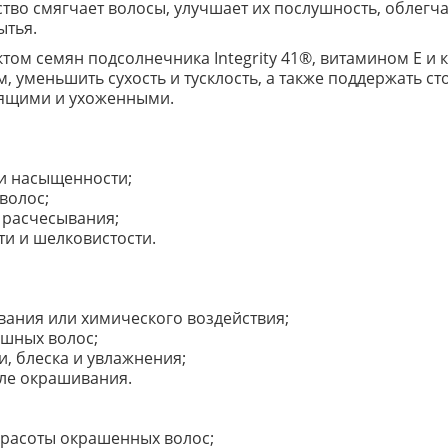
дство смягчает волосы, улучшает их послушность, облег
ытья.
том семян подсолнечника Integrity 41®, витамином E
, уменьшить сухость и тусклость, а также поддержать ст
стящими и ухоженными.
ри насыщенности;
волос;
 расчесывания;
ти и шелковистости.
вания или химического воздействия;
ушных волос;
и, блеска и увлажнения;
сле окрашивания.
красоты окрашенных волос;