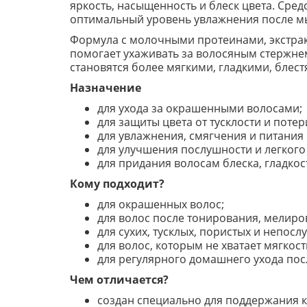
яркость, насыщенность и блеск цвета. Сре
оптимальный уровень увлажнения после м
Формула с молочными протеинами, экстрак
помогает ухаживать за волосяным стержнем
становятся более мягкими, гладкими, бле
Назначение
для ухода за окрашенными волосами;
для защиты цвета от тусклости и поте
для увлажнения, смягчения и питания 
для улучшения послушности и легкого
для придания волосам блеска, гладкос
Кому подходит?
для окрашенных волос;
для волос после тонирования, мелиро
для сухих, тусклых, пористых и непосл
для волос, которым не хватает мягкост
для регулярного домашнего ухода по
Чем отличается?
создан специально для поддержания 