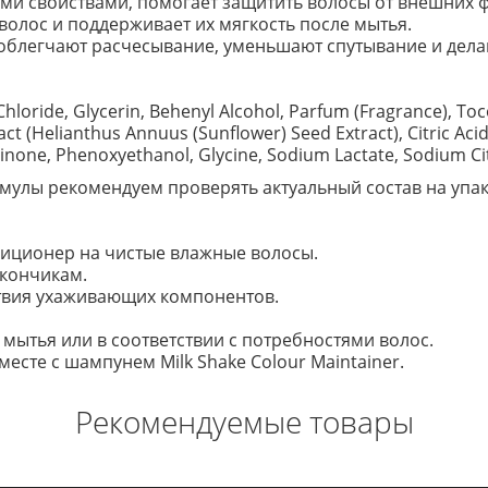
и свойствами, помогает защитить волосы от внешних ф
олос и поддерживает их мягкость после мытья.
облегчают расчесывание, уменьшают спутывание и дел
hloride, Glycerin, Behenyl Alcohol, Parfum (Fragrance), Toc
act (Helianthus Annuus (Sunflower) Seed Extract), Citric Ac
linone, Phenoxyethanol, Glycine, Sodium Lactate, Sodium Ci
улы рекомендуем проверять актуальный состав на упако
иционер на чистые влажные волосы.
 кончикам.
ствия ухаживающих компонентов.
мытья или в соответствии с потребностями волос.
есте с шампунем Milk Shake Colour Maintainer.
Рекомендуемые товары