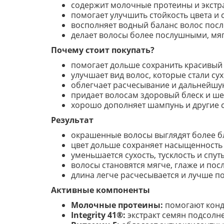
содержит молочные протеины и экстрак
помогает улучшить стойкость цвета и с
восполняет водный баланс волос посл
делает волосы более послушными, мяг
Почему стоит покупать?
помогает дольше сохранить красивый
улучшает вид волос, которые стали с
облегчает расчесывание и дальнейшую
придает волосам здоровый блеск и ше
хорошо дополняет шампунь и другие ср
Результат
окрашенные волосы выглядят более 
цвет дольше сохраняет насыщенность 
уменьшается сухость, тусклость и спут
волосы становятся мягче, глаже и пос
длина легче расчесывается и лучше по
Активные компоненты
Молочные протеины:
помогают конди
Integrity 41®:
экстракт семян подсолне