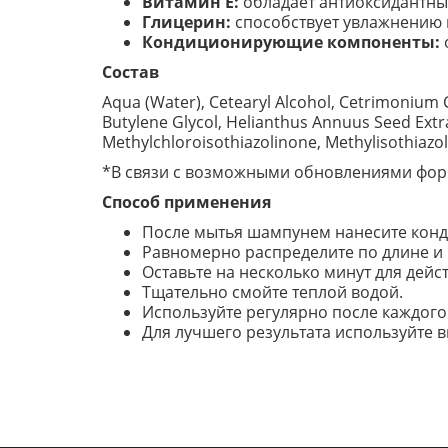
Витамин E:
обладает антиоксидантным
Глицерин:
способствует увлажнению в
Кондиционирующие компоненты:
Состав
Aqua (Water), Cetearyl Alcohol, Cetrimonium C
Butylene Glycol, Helianthus Annuus Seed Extr
Methylchloroisothiazolinone, Methylisothiazo
*В связи с возможными обновлениями форм
Способ применения
После мытья шампунем нанесите конд
Равномерно распределите по длине и
Оставьте на несколько минут для дей
Тщательно смойте теплой водой.
Используйте регулярно после каждого 
Для лучшего результата используйте вм