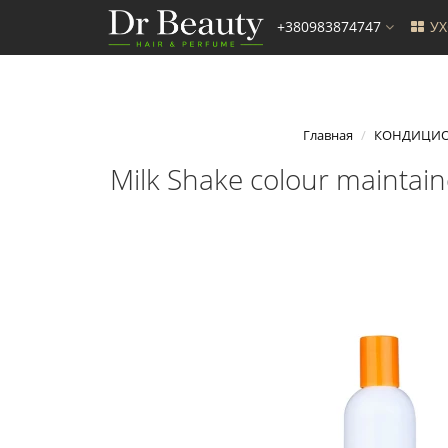
+380983874747
У
Главная
КОНДИЦИ
Milk Shake colour mainta