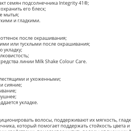
т семян подсолнечника Integrity 41®;
охранить его блеск;
е мытья;
кими и гладкими.
 оттенок после окрашивания;
ухими или тусклыми после окрашивания;
 укладку;
лковистость;
едства линии Milk Shake Colour Care.
блестящими и ухоженными;
и сияние;
ывание;
лушнее;
ддается укладке.
ционировать волосы, поддерживают их мягкость, гладк
чника, который помогает поддержать стойкость цвета и