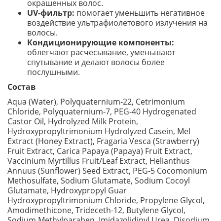
окрашенных волос.
UV-фильтр:
помогает уменьшить негативное
воздействие ультрафиолетового излучения на
волосы.
Кондиционирующие компоненты:
облегчают расчесывание, уменьшают
спутывание и делают волосы более
послушными.
Состав
Aqua (Water), Polyquaternium-22, Cetrimonium
Chloride, Polyquaternium-7, PEG-40 Hydrogenated
Castor Oil, Hydrolyzed Milk Protein,
Hydroxypropyltrimonium Hydrolyzed Casein, Mel
Extract (Honey Extract), Fragaria Vesca (Strawberry)
Fruit Extract, Carica Papaya (Papaya) Fruit Extract,
Vaccinium Myrtillus Fruit/Leaf Extract, Helianthus
Annuus (Sunflower) Seed Extract, PEG-5 Cocomonium
Methosulfate, Sodium Glutamate, Sodium Cocoyl
Glutamate, Hydroxypropyl Guar
Hydroxypropyltrimonium Chloride, Propylene Glycol,
Amodimethicone, Trideceth-12, Butylene Glycol,
Sodium Methylparaben, Imidazolidinyl Urea, Disodium