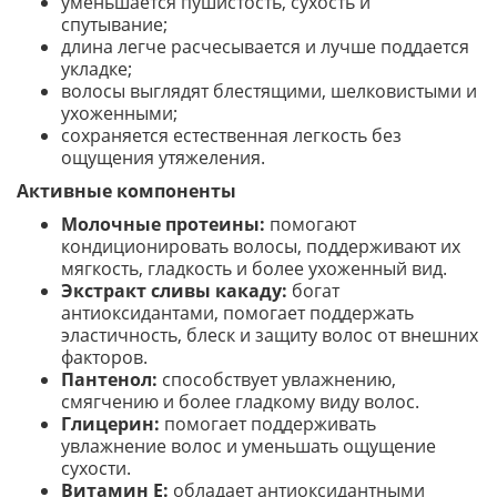
уменьшается пушистость, сухость и
спутывание;
длина легче расчесывается и лучше поддается
укладке;
волосы выглядят блестящими, шелковистыми и
ухоженными;
сохраняется естественная легкость без
ощущения утяжеления.
Активные компоненты
Молочные протеины:
помогают
кондиционировать волосы, поддерживают их
мягкость, гладкость и более ухоженный вид.
Экстракт сливы какаду:
богат
антиоксидантами, помогает поддержать
эластичность, блеск и защиту волос от внешних
факторов.
Пантенол:
способствует увлажнению,
смягчению и более гладкому виду волос.
Глицерин:
помогает поддерживать
увлажнение волос и уменьшать ощущение
сухости.
Витамин E:
обладает антиоксидантными