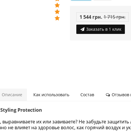
1 544 грн.
1 715 грн.
Заказать в 1 клик
Описание
Как использовать
Состав
Отзывов (
tyling Protection
 выравниваете их или завиваете? Не забудьте защитить 
вно не влияет на здоровье волос, как горячий воздух и 