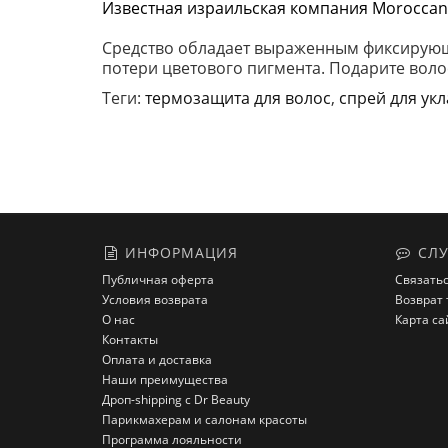
Известная израильская компания Moroccan
Средство обладает выраженным фиксирующи
потери цветового пигмента. Подарите волос
Теги:
термозащита для волос
,
спрей для ук
ИНФОРМАЦИЯ
СЛУ
Публичная оферта
Связатьс
Условия возврата
Возврат 
О нас
Карта са
Контакты
Оплата и доставка
Наши преимущества
Дроп-shipping с Dr Beauty
Парикмахерам и салонам красоты
Программа лояльности