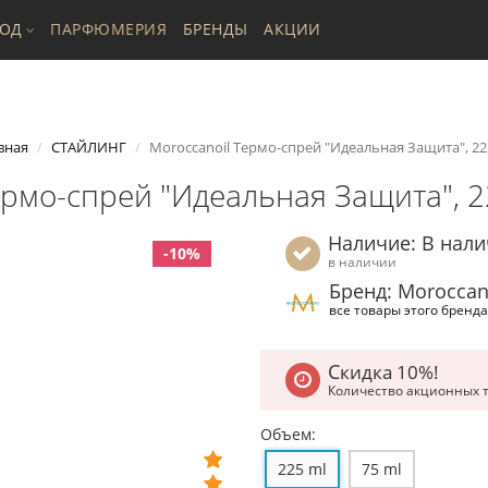
ХОД
ПАРФЮМЕРИЯ
БРЕНДЫ
АКЦИИ
вная
СТАЙЛИНГ
Moroccanoil Термо-спрей "Идеальная Защита", 22
ермо-спрей "Идеальная Защита", 2
Наличие: В нал
-10%
в наличии
Бренд: Moroccan
все товары этого бренда
Скидка 10%!
Количество акционных 
Объем:
225 ml
75 ml