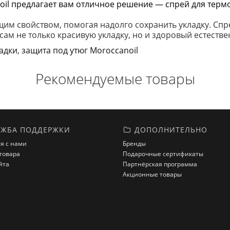
oil предлагает вам отличное решение — спрей для терм
м свойством, помогая надолго сохранить укладку. Спр
ам не только красивую укладку, но и здоровый естестве
ладки
,
защита под утюг Moroccanoil
Рекомендуемые товары
ЖБА ПОДДЕРЖКИ
ДОПОЛНИТЕЛЬНО
я с нами
Бренды
товара
Подарочные сертификаты
йта
Партнёрская программа
Акционные товары