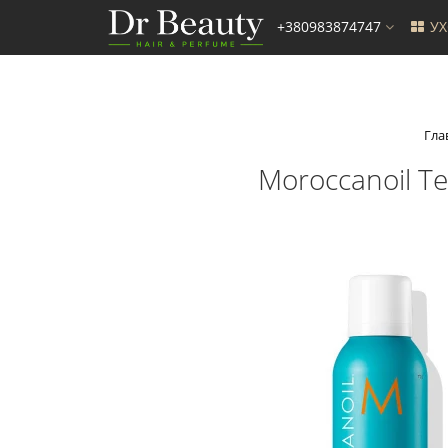
+380983874747
У
Гла
Moroccanoil Т