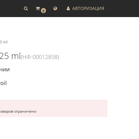
АВТОРИЗАЦИЯ
0
5 ml
25 ml
(НФ-00012858)
ичии
oil
товаров ограничено