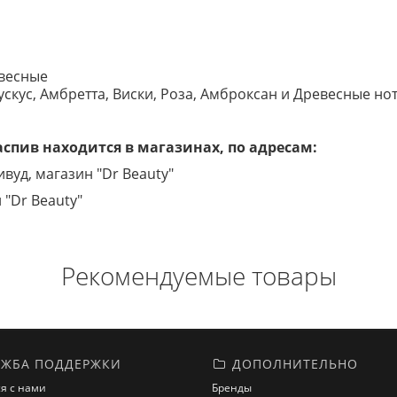
весные
скус, Амбретта, Виски, Роза, Амброксан и Древесные но
пив находится в магазинах, по адресам:
ивуд, магазин "Dr Beauty"
 "Dr Beauty"
Рекомендуемые товары
ЖБА ПОДДЕРЖКИ
ДОПОЛНИТЕЛЬНО
я с нами
Бренды