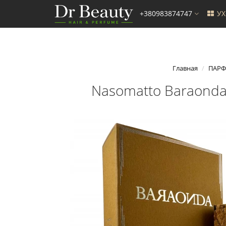
+380983874747
У
Главная
ПАРФ
Nasomatto Baraonda