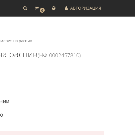
АВТОРИЗАЦИЯ
0
умерия на распив
на распив
(НФ-0002457810)
ичии
to