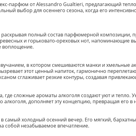
екс-парфюм от Alessandro Gualtieri, предлагающий теп
льный выбор для осеннего сезона, когда его интенсивно
не раскрывая полный состав парфюмерной композиции, 
ревесных и горьковато-ореховых нот, напоминающие вы
е воплощение.
вучанием, в котором смешиваются манки и хмельные ак
ызревает этот ценный напиток, гармонично переплетают
оксаном сглаживает резкие контуры, создавая привлекаю
а, где сложные ароматы алкоголя создают уют и тепло.
алкоголя, дополняет эту концепцию, превращая его в 
 в самый холодный осенний вечер. Его мягкий, бархатны
за собой незабываемое впечатление.