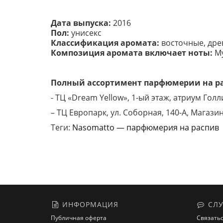
Дата выпуска:
2016
Пол:
унисекс
Классификация аромата:
восточные, дре
Композиция аромата включает ноты:
Му
Полный ассортимент парфюмерии на рас
- ТЦ «Dream Yellow», 1-ый этаж, атриум Голл
– ТЦ Европарк, ул. Соборная, 140-A, Магазин
Теги:
Nasomatto — парфюмерия на распив
ИНФОРМАЦИЯ
СЛУ
Публичная оферта
Связатьс