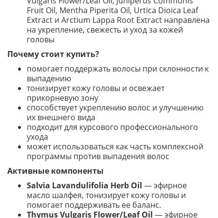
Vulgaris Flower/Leaf Oil, Juniperus Communis
Fruit Oil, Mentha Piperita Oil, Urtica Dioica Leaf
Extract и Arctium Lappa Root Extract направлена
на укрепление, свежесть и уход за кожей
головы
Почему стоит купить?
помогает поддержать волосы при склонности к
выпадению
тонизирует кожу головы и освежает
прикорневую зону
способствует укреплению волос и улучшению
их внешнего вида
подходит для курсового профессионального
ухода
может использоваться как часть комплексной
программы против выпадения волос
Активные компоненты
Salvia Lavandulifolia Herb Oil
— эфирное
масло шалфея, тонизирует кожу головы и
помогает поддерживать ее баланс.
Thymus Vulgaris Flower/Leaf Oil
— эфирное