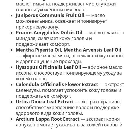
масло тимьяна, поддерживает чистоту кожи
головы и ухоженный вид волос.
Juniperus Communis Fruit Oil
— масло
можжевельника, освежает и тонизирует
прикорневую зону.
Prunus Amygdalus Dulcis Oil
— масло сладкого
миндаля, смягчает кожу головы и
поддерживает комфорт.
Mentha Piperita Oil, Mentha Arvensis Leaf Oil
— эфирные масла мяты, освежают кожу головы
и дарят ощущение прохлады.
Hyssopus Officinalis Leaf Oil
— эфирное масло
иссопа, способствует тонизирующему уходу за
кожей головы.
Calendula Officinalis Flower Extract
— экстракт
календулы, помогает успокоить кожу головы и
поддержать ее комфорт.
Urtica Dioica Leaf Extract
— экстракт крапивы,
способствует укреплению волос и поддержке
здорового вида кожи головы.
Arctium Lappa Root Extract
— экстракт корня
лопуха, помогает ухаживать за кожей головы и