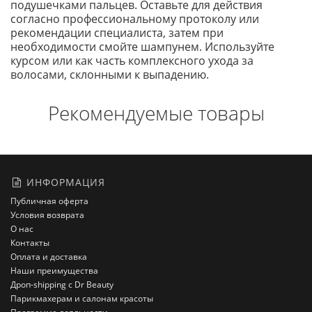
подушечками пальцев. Оставьте для действия
согласно профессиональному протоколу или
рекомендации специалиста, затем при
необходимости смойте шампунем. Используйте
курсом или как часть комплексного ухода за
волосами, склонными к выпадению.
Рекомендуемые товары
ИНФОРМАЦИЯ
Публичная оферта
Условия возврата
О нас
Контакты
Оплата и доставка
Наши преимущества
Дроп-shipping с Dr Beauty
Парикмахерам и салонам красоты