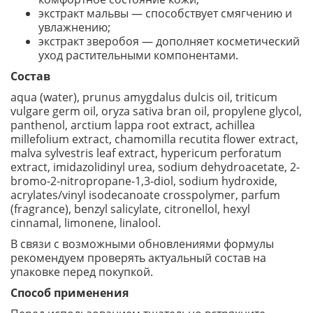
экстракт мальвы — способствует смягчению и
увлажнению;
экстракт зверобоя — дополняет косметический
уход растительными компонентами.
Состав
aqua (water), prunus amygdalus dulcis oil, triticum
vulgare germ oil, oryza sativa bran oil, propylene glycol,
panthenol, arctium lappa root extract, achillea
millefolium extract, chamomilla recutita flower extract,
malva sylvestris leaf extract, hypericum perforatum
extract, imidazolidinyl urea, sodium dehydroacetate, 2-
bromo-2-nitropropane-1,3-diol, sodium hydroxide,
acrylates/vinyl isodecanoate crosspolymer, parfum
(fragrance), benzyl salicylate, citronellol, hexyl
cinnamal, limonene, linalool.
В связи с возможными обновлениями формулы
рекомендуем проверять актуальный состав на
упаковке перед покупкой.
Способ применения