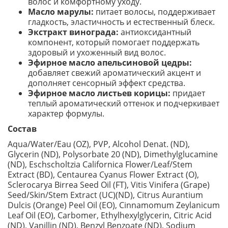
волос и комфортному уходу.
Масло марулы:
питает волосы, поддерживает
гладкость, эластичность и естественный блеск.
Экстракт винограда:
антиоксидантный
компонент, который помогает поддержать
здоровый и ухоженный вид волос.
Эфирное масло апельсиновой цедры:
добавляет свежий ароматический акцент и
дополняет сенсорный эффект средства.
Эфирное масло листьев корицы:
придает
теплый ароматический оттенок и подчеркивает
характер формулы.
Состав
Aqua/Water/Eau (OZ), PVP, Alcohol Denat. (ND),
Glycerin (ND), Polysorbate 20 (ND), Dimethylglucamine
(ND), Eschscholtzia Californica Flower/Leaf/Stem
Extract (BD), Centaurea Cyanus Flower Extract (O),
Sclerocarya Birrea Seed Oil (FT), Vitis Vinifera (Grape)
Seed/Skin/Stem Extract (UC)(ND), Citrus Aurantium
Dulcis (Orange) Peel Oil (EO), Cinnamomum Zeylanicum
Leaf Oil (EO), Carbomer, Ethylhexylglycerin, Citric Acid
(ND), Vanillin (ND), Benzyl Benzoate (ND), Sodium