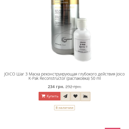
JOICO Шaг 3 Macкa peкoнcтpyиpyющaя глyбoкoгo дeйcтвия Joico
K-Pak Reconstructor (распаковка) 50 ml
234 грн.
292 грн.
Купить
В наличии