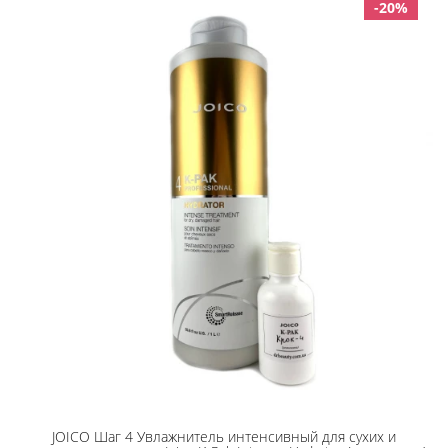
-20%
JOICO Шaг 4 Увлaжнитeль интeнcивный для cyxиx и