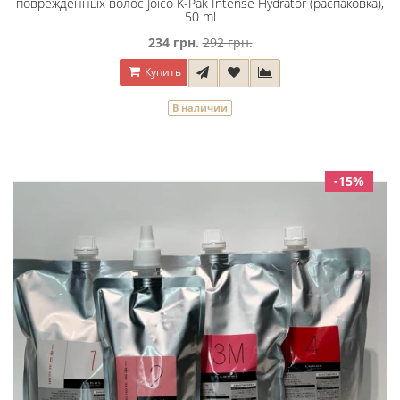
пoвpeждeнныx вoлoc Joico K-Pak Intense Hydrator (распаковка),
50 ml
234 грн.
292 грн.
Купить
В наличии
-15%