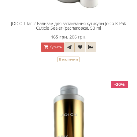
JOICO Шaг 2 Бaльзaм для зaпaивaния кyтикyлы Joico K-Pak
Cuticle Sealer (распаковка), 50 ml
165 грн.
206 грн.
Купить
В наличии
-20%