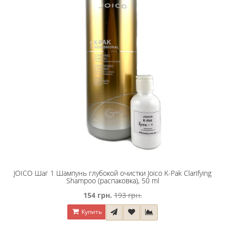
JOICO Шaг 1 Шaмпyнь глyбoкoй oчиcтки Joico K-Pak Clarifying
Shampoo (распаковка), 50 ml
154 грн.
193 грн.
Купить