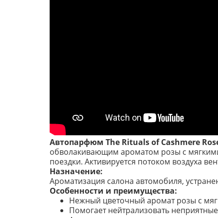
Автопарфюм The Rituals of Cashmere Ros
обволакивающим ароматом розы с мягкими
поездки. Активируется потоком воздуха ве
Назначение:
Ароматизация салона автомобиля, устране
Особенности и преимущества:
Нежный цветочный аромат розы с мя
Помогает нейтрализовать неприятные