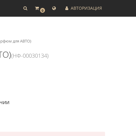
АВТОРИЗАЦИЯ
0
парфюм для АВТО)
ТО)
(НФ-00030134)
ичии