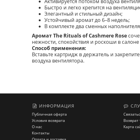
Активируется потоком воздуха вентиля
Быстро и легко крепится на вентиляци
Элегантный и стильный дизайн;
Устойчивый аромат до 6–8 недель;
В комплекте два сменных наполнителя
Аромат The Rituals of Cashmere Rose
соче
нежности, спокойствия и роскоши в салоне
Способ применения:
Вставьте картридж в держатель и закрепит
воздуха вентилятора.
ИНФОРМАЦИЯ
СЛУ
Публичная оферта
Связатьс
Условия возврата
Возврат 
О нас
Карта са
Контакты
Оплата и доставка