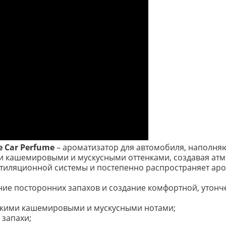
e Car Perfume
– ароматизатор для автомобиля, наполня
 кашемировыми и мускусными оттенками, создавая атмо
нтиляционной системы и постепенно распространяет аро
ние посторонних запахов и создание комфортной, утонч
гкими кашемировыми и мускусными нотами;
 запахи;