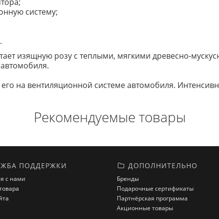
тора;
онную систему;
.
тает изящную розу с теплыми, мягкими древесно-мускус
 автомобиля.
е его на вентиляционной системе автомобиля. Интенсив
Рекомендуемые товары
ЖБА ПОДДЕРЖКИ
ДОПОЛНИТЕЛЬНО
я с нами
Бренды
товара
Подарочные сертификаты
йта
Партнёрская программа
Акционные товары