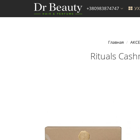
+380983874747
У
Главная
АКС
Rituals Cas